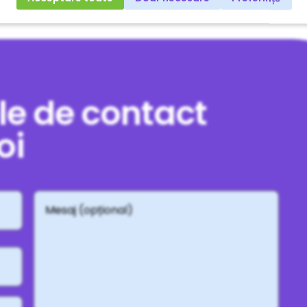
le de contact
oi
Mesaj
(opțional)