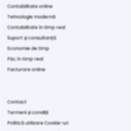
Contabilitate online
Tehnologie modernă
Contabilitate în timp real
Suport și consultanță
Economie de timp
P&L în timp real
Facturare online
Contact
Termeni și condiții
Politică utilizare Cookie-uri