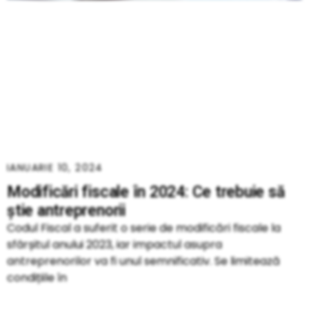
IANUARIE 10, 2024
Modificări fiscale în 2024: Ce trebuie să
știe antreprenorii
Codul Fiscal a suferit o serie de modificări fiscale la
sfârșitul anului 2023, iar impactul asupra
antreprenorilor va fi unul semnificativ. Se limitează
condițiile în