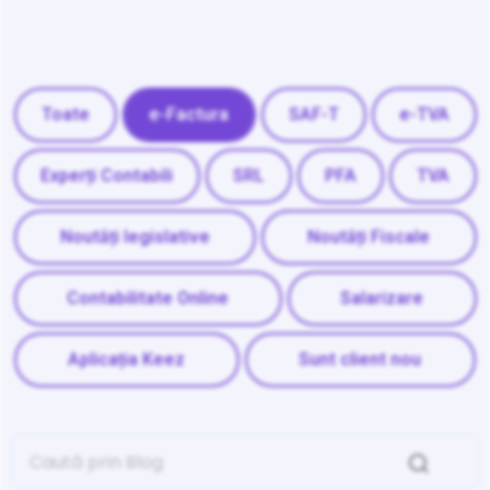
Toate
e-Factura
SAF-T
e-TVA
Experți Contabili
SRL
PFA
TVA
Noutăți legislative
Noutăți Fiscale
Contabilitate Online
Salarizare
Aplicația Keez
Sunt client nou