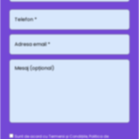
Telefon*
Adresă
email
*
Mesaj
(opțional)
Consent
Sunt de acord cu Termenii și Condițiile, Politica de