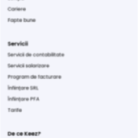
Cariere
Fapte bune
Servicii
Servicii de contabilitate
Servicii salarizare
Program de facturare
Înființare SRL
Înființare PFA
Tarife
De ce Keez?