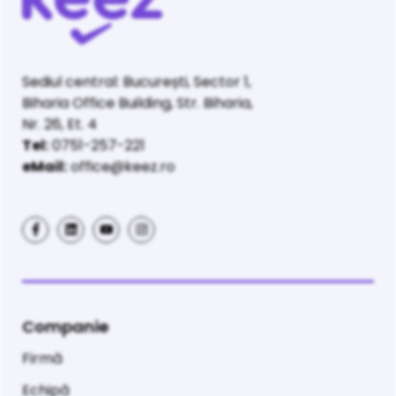
Sediul central: București, Sector 1,
Biharia Office Building, Str. Biharia,
Nr. 26, Et. 4
Tel:
0751-257-221
eMail:
office@keez.ro
Companie
Firmă
Echipă