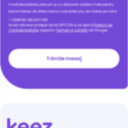
Confidențialitate, precum și cu utilizarea datelor mele pentru
transmiterea de oferte servicii solicitate sau de interes pe viitor.
* CÂMPURI OBLIGATORII
Acest site este protejat de reCAPTCHA și se aplică
Politica de
Confidențialitate
, respectiv
Termeni și condiții
ale Google.
CAPTCHA