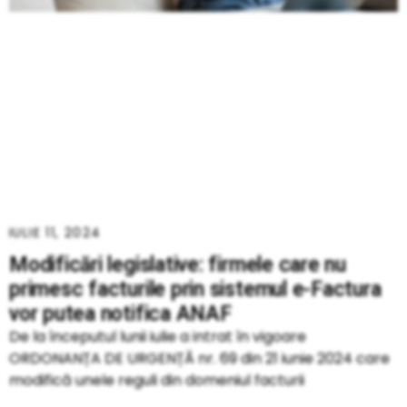
IULIE 11, 2024
Modificări legislative: firmele care nu
primesc facturile prin sistemul e-Factura
vor putea notifica ANAF
De la începutul lunii iulie a intrat în vigoare
ORDONANȚA DE URGENȚĂ nr. 69 din 21 iunie 2024 care
modifică unele reguli din domeniul facturii