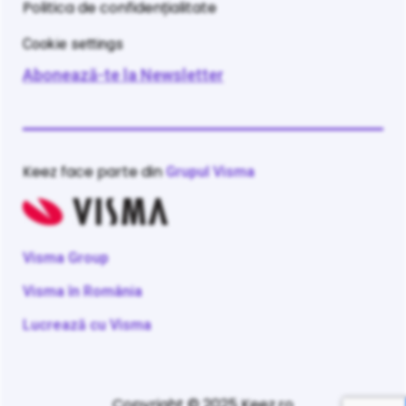
Politica de confidențialitate
Cookie settings
Abonează-te la Newsletter
Keez face parte din
Grupul Visma
Visma Group
Visma în România
Lucrează cu Visma
Copyright © 2025 Keez.ro