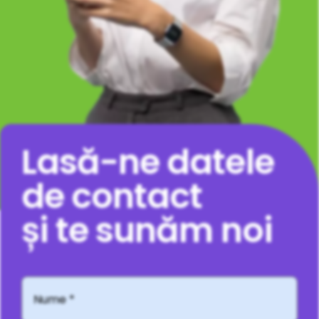
Lasă-ne datele
de contact
și te sunăm noi
Nume
*