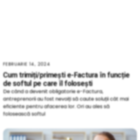
FEBRUARIE 14, 2024
Cum trimiți/primești e-Factura în funcție
de softul pe care îl folosești
De când a devenit obligatorie e-Factura,
antreprenorii au fost nevoiți să caute soluții cât mai
eficiente pentru afacerea lor. Ori au ales să
folosească softul