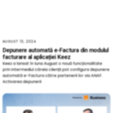
AUGUST 13, 2024
Depunere automată e-Factura din modulul
facturare al aplicației Keez
Keez a lansat în luna August o nouă funcționalitate
prin intermediul căreia clienții pot configura depunere
automată e-Factura către partenerii lor via ANAF.
Activarea depunerii