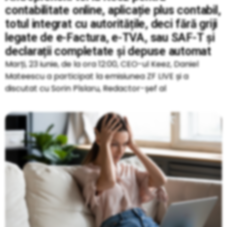
contabilitate online, aplicație plus contabil,
totul integrat cu autoritățile, deci fără griji
legate de e-Factura, e-TVA, sau SAF-T și
declarații completate și depuse automat
Marți, 23 iunie, de la ora 12:00, CEO-ul Keez, Daniel
Mateescu a participat la emisiunea ZF LIVE și a
discutat cu Sorin Pîslaru, Redactor-șef al