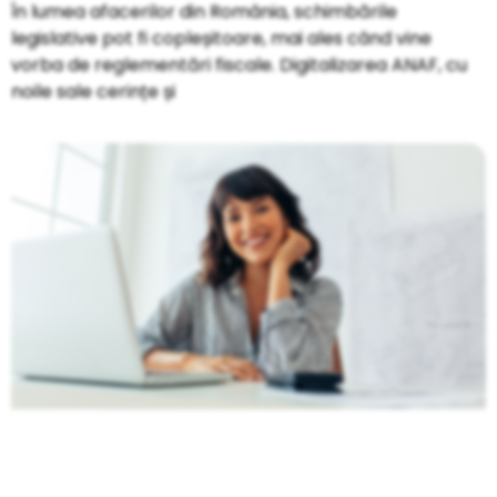
În lumea afacerilor din România, schimbările
legislative pot fi copleșitoare, mai ales când vine
vorba de reglementări fiscale. Digitalizarea ANAF, cu
noile sale cerințe și