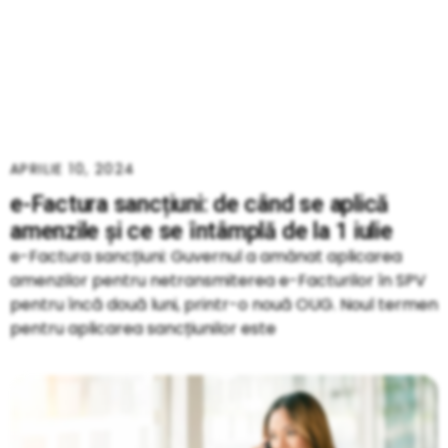
APRILIE 10, 2024
e-Factura sancțiuni: de când se aplică
amenzile și ce se întâmplă de la 1 iulie
e-Factura sancțiuni: Guvernul a amânat aplicarea
amenzilor pentru netransmiterea e-Facturilor în SPV
pentru încă două luni, printr-o nouă OUG. Noul termen
pentru aplicarea sancțiunilor este