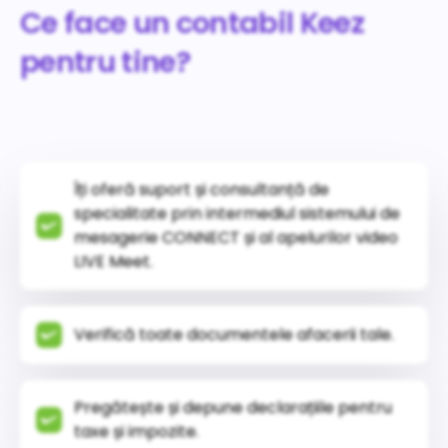
Ce face un contabil Keez
pentru tine?
Îți oferă suport și consultanță de
specialitate prin intermediul sistemului de
mesagerie CONNECT și al apelurilor video
LIVE Meet.
Verifică toate documentele afacerii tale.
Pregătește și depune declarațiile pentru
taxe și impozite.