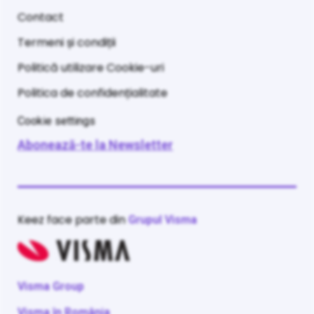
Contact
Termeni și condiții
Politică utilizare Cookie-uri
Politica de confidențialitate
Cookie settings
Abonează-te la Newsletter
Keez face parte din
Grupul Visma
Visma Group
Visma în România