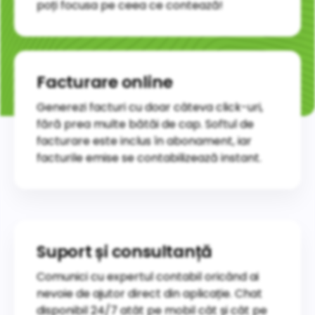
poți focusa pe ceea ce contează!
Facturare online
Generezi facturi cu doar câteva click-uri,
fără prea multe bătăi de cap. Softul de
facturare este inclus în abonament, iar
facturile emise se contabilizează instant. ​
Suport și consultanță
Comunici cu expertul contabil oricând ai
nevoie de ajutor direct din aplicație. Chat
disponibil 24/7 atât pe mobil cât și cât pe