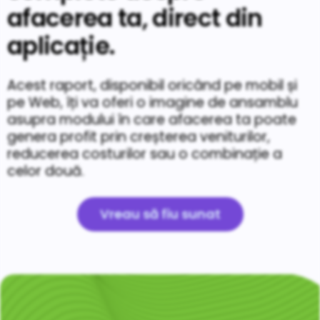
afacerea ta, direct din
aplicație.
Acest raport, disponibil oricând pe mobil și
pe Web, îți va oferi o imagine de ansamblu
asupra modului în care afacerea ta poate
genera profit prin creșterea veniturilor,
reducerea costurilor sau o combinație a
celor două.
Vreau să fiu sunat