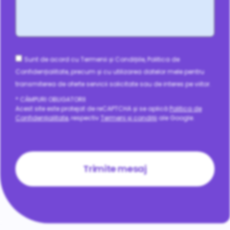
Consent
Sunt de acord cu Termenii și Condițiile, Politica de
Confidențialitate, precum și cu utilizarea datelor mele pentru
transmiterea de oferte servicii solicitate sau de interes pe viitor.
* CÂMPURI OBLIGATORII
Acest site este protejat de reCAPTCHA și se aplică
Politica de
Confidențialitate
, respectiv
Termeni și condiții
ale Google.
CAPTCHA