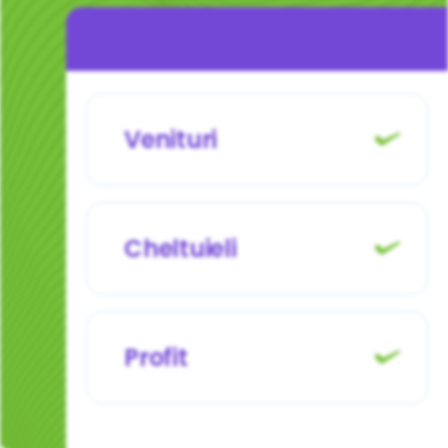
Venituri
Cheltuieli
Profit