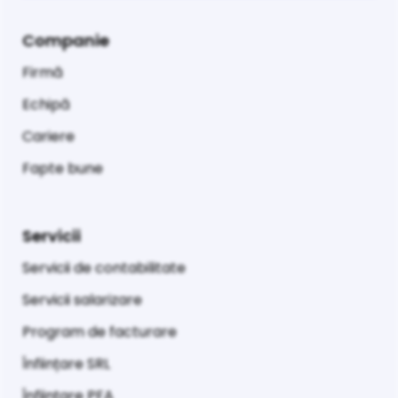
Companie
Firmă
Echipă
Cariere
Fapte bune
Servicii
Servicii de contabilitate
Servicii salarizare
Program de facturare
Înființare SRL
Înființare PFA