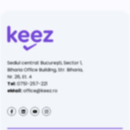
Sediul central: București, Sector 1,
Biharia Office Building, Str. Biharia,
Nr. 26, Et. 4
Tel:
0751-257-221
eMail:
office@keez.ro