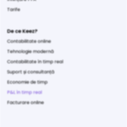
Tarife
De ce Keez?
Contabilitate online
Tehnologie modernă
Contabilitate în timp real
Suport și consultanță
Economie de timp
P&L în timp real
Facturare online