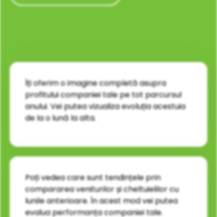
Îți oferim o imagine completă asupra
profitului companiei tale pe tot parcursul
anului. Vei putea vizualiza evoluția acestuia
de la o lună la alta.
Poți vedea care sunt tendințele prin
compararea veniturilor și cheltuielilor cu
lunile anterioare. În acest mod vei putea
evalua performanța companiei tale.