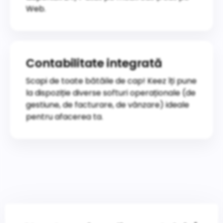
Web.
Contabilitate integrată
Scapi de toate bătăile de cap! Keez îți pune
la dispoziție diverse softuri operaționale (de
gestiune, de facturare, de vânzare) ideale
pentru afacerea ta.