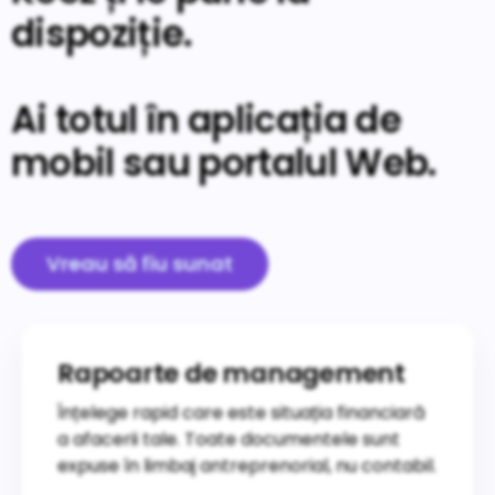
dispoziție.
Ai totul în aplicația de
mobil sau portalul Web.
Vreau să fiu sunat
Rapoarte de management
Înțelege rapid care este situația financiară
a afacerii tale. Toate documentele sunt
expuse în limbaj antreprenorial, nu contabil.