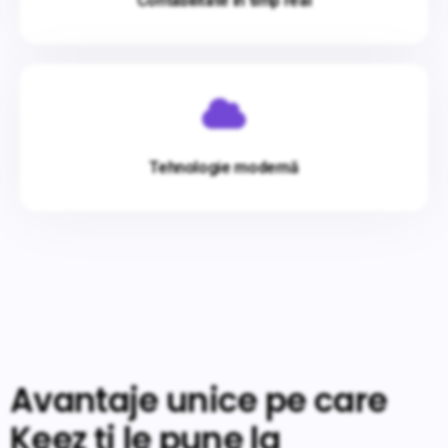
Contabilitate în timp real
Tehnologie modernă
Avantaje unice pe care
Keez ți le pune la