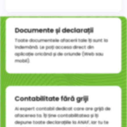
Documente și declarații
Toate documentele afacerii tale îți sunt la
îndemână. Le poți accesa direct din
aplicație oricând și de oriunde (Web sau
mobil).
Contabilitate fără griji
Ai expert contabil dedicat care are grijă de
afacerea ta. Îți ține contabilitatea și îți
depune toate declarațiile la ANAF, iar tu te