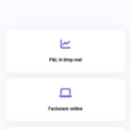
P&L în timp real
Facturare online