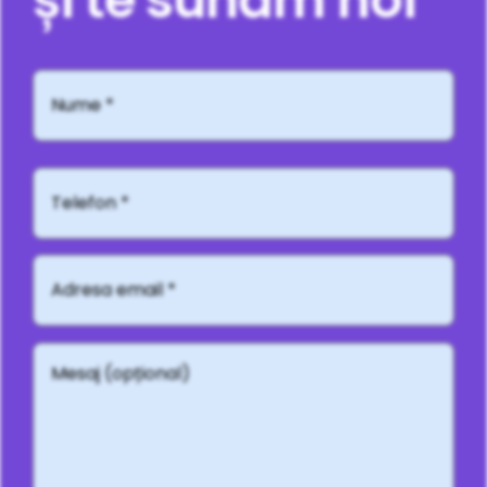
Nume
*
Telefon*
Adresă
email
*
Mesaj
(opțional)