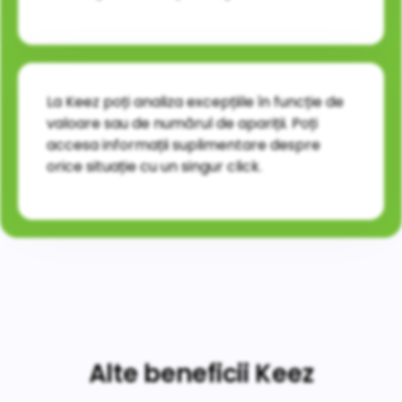
La Keez poți analiza excepțiile în funcție de
valoare sau de numărul de apariții. Poți
accesa informații suplimentare despre
orice situație cu un singur click.
Alte beneficii Keez