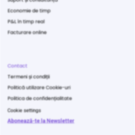
Economie de timp
P&L în timp real
Facturare online
Contact
Termeni și condiții
Politică utilizare Cookie-uri
Politica de confidențialitate
Cookie settings
Abonează-te la Newsletter