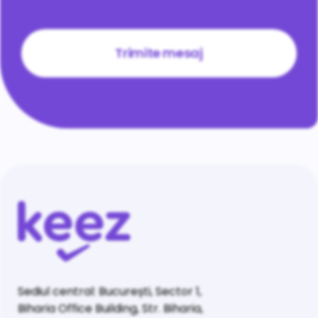
CAPTCHA
Sediul central: București, Sector 1,
Biharia Office Building, Str. Biharia,