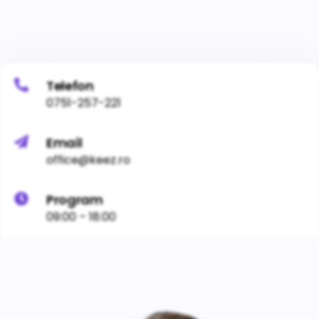
Telefon
0751-257-221
Email
office@keez.ro
Program
09:00 – 18:00
Adresa
Bucuresti, Sector 1, Str. Biharia Nr. 26.