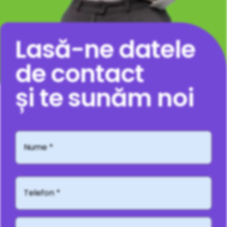
Lasă-ne datele
de contact
și te sunăm noi
Nume
*
Telefon*
Adresă