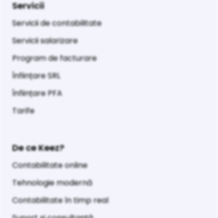
Servicii
Servicii de contabilitate
Servicii salarizare
Program de facturare
Înființare SRL
Înființare PFA
Tarife
De ce Keez?
Contabilitate online
Tehnologie modernă
Contabilitate în timp real
Suport și consultanță