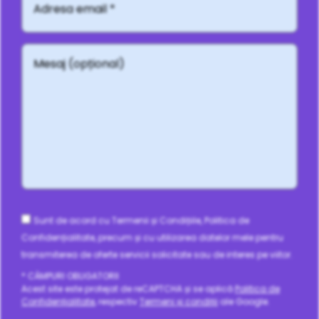
email
*
Mesaj
(opțional)
Consent
Sunt de acord cu Termenii și Condițiile, Politica de
Confidențialitate, precum și cu utilizarea datelor mele pentru
transmiterea de oferte servicii solicitate sau de interes pe viitor.
* CÂMPURI OBLIGATORII
Acest site este protejat de reCAPTCHA și se aplică
Politica de
Confidențialitate
, respectiv
Termeni și condiții
ale Google.