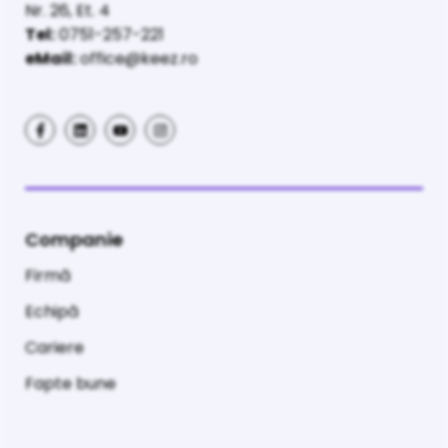
Nr. 26, Et. 4
Tel:
0751-257-221
eMail:
office@keez.ro
Companie
Firmă
Echipă
Cariere
Fapte bune