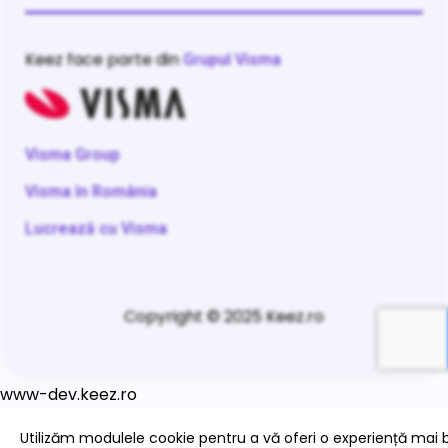
Keez face parte din
Grupul Visma
Visma Group
Visma în România
Lucrează cu Visma
Copyright © 2025 Keez.ro
www-dev.keez.ro