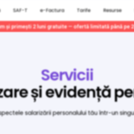
ă
SAF-T
e-Factura
Tarife
Resurse
 și primești 2 luni gratuite — ofertă limitată până pe 
Servicii
zare și evidență p
ctele salarizării personalului tău într-un singur