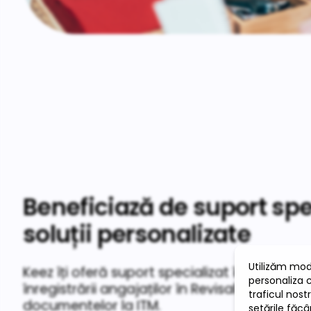
Beneficiază de suport spec
soluții personalizate
Keez îți oferă suport specializat în vederea 
înregistrării angajaților în Revisal sau pent
documentelor la ITM.