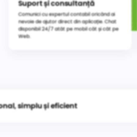
Suport și consultanță
Comunici cu expertul contabil oricând ai
nevoie de ajutor direct din aplicație. Chat
disponibil 24/7 atât pe mobil cât și cât pe
Web.
nal, simplu și eficient