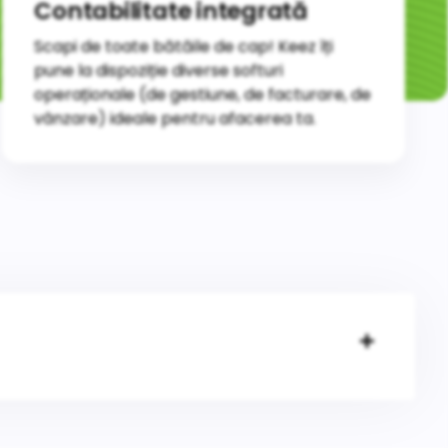
Contabilitate integrată
Scapi de toate bătăile de cap! Keez îți
pune la dispoziție diverse softuri
operaționale (de gestiune, de facturare, de
vânzare) ideale pentru afacerea ta.