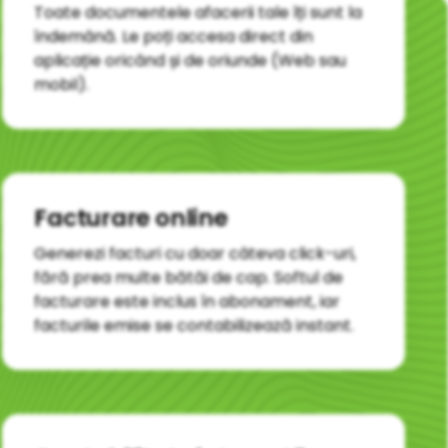
Toate documentele afacerii tale îți sunt la
îndemână. Le poți accesa direct din
aplicație oricând și de oriunde (Web sau
mobil).
Facturare online
Generezi facturi cu doar câteva click-uri,
fără prea multe bătăi de cap. Softul de
facturare este inclus în abonament, iar
facturile emise se contabilizează instant.​