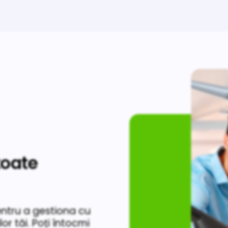
toate
entru a gestiona cu
or tăi. Poți întocmi