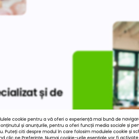
ializat și de
completării pontajului,
ru întocmirea