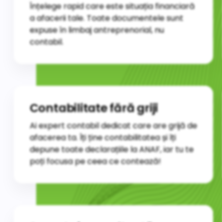
Înțelege rapid care este situația financiară
a afacerii tale. Toate documentele sunt
expuse în limbaj antreprenorial, nu
contabil.
Contabilitate fără griji
Ai expert contabil dedicat care are grijă de
afacerea ta. Îți ține contabilitatea și îți
depune toate declarațiile la ANAF, iar tu te
poți focusa pe ceea ce contează!