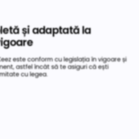
etă și adaptată la
vigoare
eez este conform cu legislația în vigoare și
nt, astfel încât să te asiguri că ești
mitate cu legea.