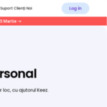
Log in
Suport Clienți Noi
25 Martie ->
ersonal
 loc, cu ajutorul Keez.