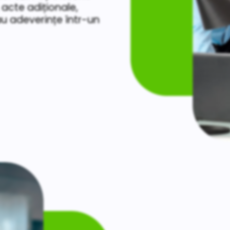
cte adiționale,
u adeverințe într-un