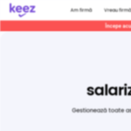
Am firmă
Vreau firm
Începe acum
salari
Gestionează toate aspe