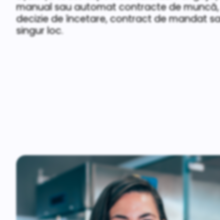
manual sau automat contracte de muncă, a
decizie de încetare, contract de mandat sa
singur loc.