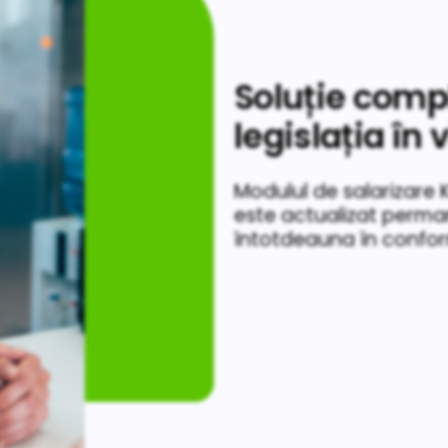
Soluție compl
legislația în 
Modulul de salarizare K
este actualizat permane
întotdeauna în confor