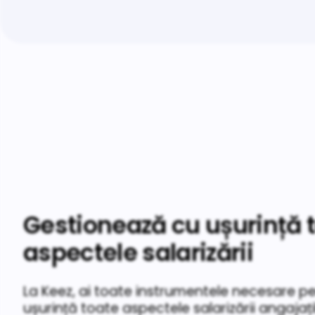
Gestionează cu ușurință 
aspectele salarizării
La Keez, ai toate instrumentele necesare p
ușurință toate aspectele salarizării angajațil