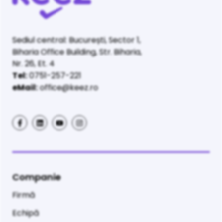
Sediul central: București, Sector 1,
Biharia Office Building, Str. Biharia,
Nr. 26, Et. 4
Tel:
0751-257-221
eMail:
office@keez.ro
Companie
Firmă
Echipă