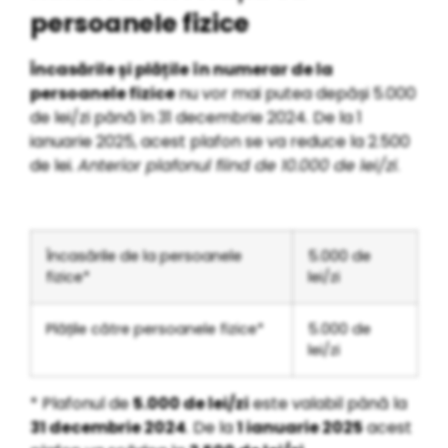
persoanele fizice
Încasările și plățile în numerar de la
persoanele fizice
nu vor mai putea depăși 5.000
de lei/zi până în 31 decembrie 2024. De la 1
ianuarie 2025, acest plafon se va reduce la 2.500
de lei.
Anterior plafonul fiind de 10.000 de lei/zi
.
Încasările de la persoanele
5.000 de
fizice*
lei/zi
Plățile către persoanele fizice*
5.000 de
lei/zi
* Plafonul de
5.000 de lei/zi
este valabil până la
31 decembrie 2024
. De la
1 ianuarie 2025
acest