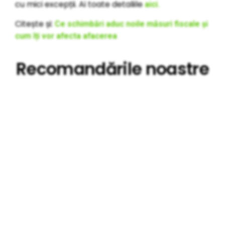
cu mici excepții. Ai toate detaliile
aici.
Citește și:
Ce schimbări aduc noile măsuri fiscale și
cum îți vor afecta afacerea
Recomandările noastre