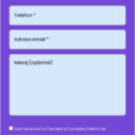
Telefon*
Adresă
email
*
Mesaj
(opțional)
Consent
Sunt de acord cu Termenii și Condițiile, Politica de