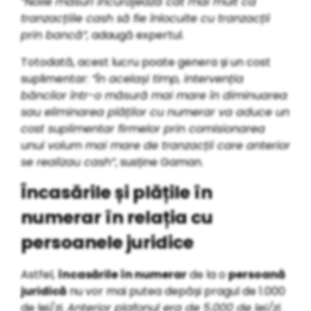
”Noile măsuri încurajează cât mai mult ca
tranzacțiile cash să fie înlocuite cu tranzacții
prin bancă”,
adaugă expertul.
Totodată, acest lucru poate genera și un cost
suplimentar:
”În același timp, intervenția
băncilor într-o măsură mai mare în diminuarea
sau eliminarea plăților cu numerar va aduce un
cost suplimentar firmelor prin comisionarea
unui volum mai mare de tranzacții care anterior
se realizau cash”
, susține Gaman.
Încasările și plățile în
numerar în relația cu
persoanele juridice
Astfel,
încasările în numerar
de la o
persoană
juridică
nu vor mai putea depăși pragul de 1.000
de lei/zi.
Anterior plafonul era de 5.000 de lei/zi.