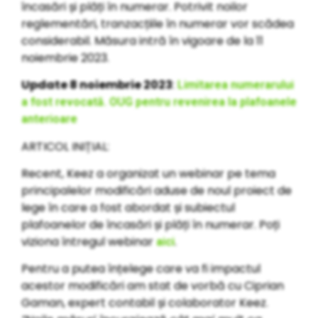
încasări și plăți în numerar. Potrivit noilor
reglementări, tranzacțiile în numerar vor scădea
considerabil. Măsura intră în vigoare de la 11
noiembrie 2023.
Update 8 noiembrie 2023
:
Limitarea numerarului
a fost revocată. OUG pentru revenirea la plafoanele
anterioare
ARTICOL INIȚIAL:
Recent, Keez a organizat un webinar pe tema
principalelor modificări aduse de noul proiect de
lege în care a fost abordat și subiectul
plafoanelor de încasări și plăți în numerar. Poți
viziona întregul webinar
.
aici
Pentru a putea înțelege care va fi impactul
acestor modificări am stat de vorbă cu Ciprian
Gaman, expert contabil și colaborator Keez.