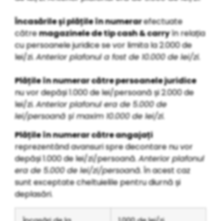
Încasările și plățile în numerar
efectuate
către
magazinele de tip cash & carry
în relația
cu persoanele juridice se vor limita la 2.000 de
lei/zi.
Anterior plafonul a fost de 10.000 de lei/zi.
Plățile în numerar către persoanele juridice
nu vor depăși 1.000 de lei/persoană și 2.000 de
lei/zi.
Anterior plafonul era de 5.000 de
lei/persoană și maxim 10.000 de lei/zi.
Plățile în numerar către angajați
reprezentând avansuri spre decontare nu vor
depăși 1.000 de lei/zi/persoană.
Anterior plafonul
era de 5.000 de lei/zi/persoană.
În acest caz
sunt exceptate cheltuielile pentru diurnă și
deplasări.
Încasări de la
1.000 de lei/zi