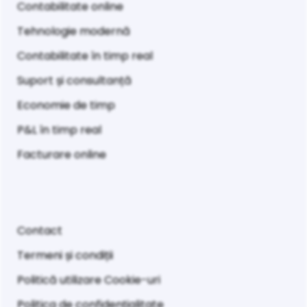
Contabilitate online
Tehnologie modernă
Contabilitate în timp real
Suport și consultanță
Economie de timp
P&L în timp real
Facturare online
Contact
Termeni și condiții
Politică utilizare Cookie-uri
Politica de confidențialitate