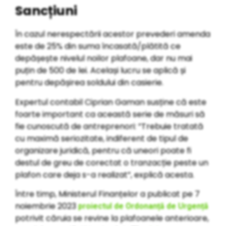
Sancțiuni
În cazul nerespectării acestor prevederi amenda
este de 25% din suma încasată/plătită ce
depășește nivelul noilor plafoane, dar nu mai
puțin de 500 de lei. Același lucru se aplică și
pentru depășirea soldului din casierie.
Expertul contabil Ciprian Gaman susține că este
foarte important ca această serie de măsuri să
fie cunoscută de antreprenori: ”Trebuie tratată
cu maximă seriozitate, indiferent de tipul de
organizare juridică, pentru că
uneori poate fi
destul de greu de corectat o tranzacție peste un
plafon care deja s-a realizat”, explică acesta.
Între timp, Ministerul Finanțelor a publicat pe 7
noiembrie 2023
proiectul de Ordonanță de Urgență
potrivit căruia se revine la plafoanele anterioare,