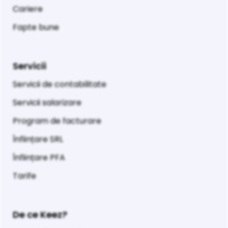
Cariere
Fapte bune
Servicii
Servicii de contabilitate
Servicii salarizare
Program de facturare
Înființare SRL
Înființare PFA
Tarife
De ce Keez?