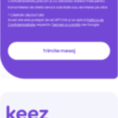
Confidențialitate, precum și cu utilizarea datelor mele pentru
transmiterea de oferte servicii solicitate sau de interes pe viitor.
* CÂMPURI OBLIGATORII
Acest site este protejat de reCAPTCHA și se aplică
Politica de
Confidențialitate
, respectiv
Termeni și condiții
ale Google.
CAPTCHA