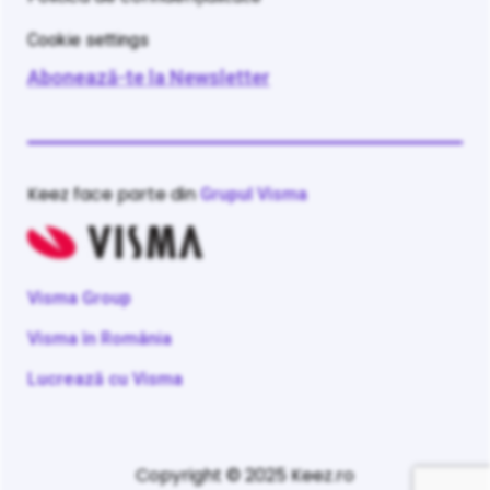
Cookie settings
Abonează-te la Newsletter
Keez face parte din
Grupul Visma
Visma Group
Visma în România
Lucrează cu Visma
Copyright © 2025 Keez.ro