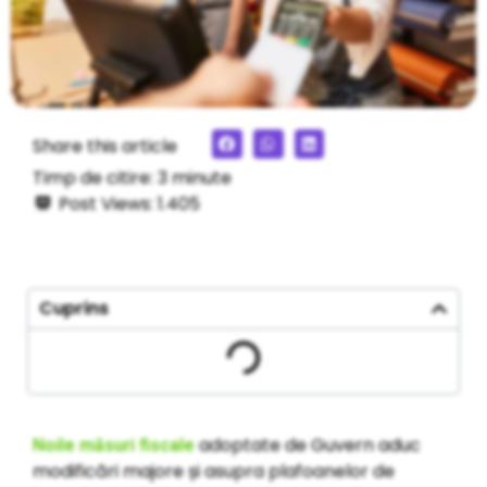
Share this article
Timp de citire:
3
minute
Post Views:
1.405
Cuprins
adoptate de Guvern aduc
Noile măsuri fiscale
modificări majore și asupra plafoanelor de