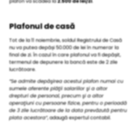
plafon va scădea la
2.500 de lei/zi
.
Plafonul de casă
Tot de la 11 noiembrie, soldul Registrului de Casă
nu va putea depăși 50.000 de lei în numerar la
final de zi. În cazul în care plafonul va fi depășit,
termenul de depunere la bancă este de 2 zile
lucrătoare.
”Se admite depăşirea acestui plafon numai cu
sumele aferente plăţii salariilor şi a altor
drepturi de personal, precum şi a altor
operaţiuni cu persoane fizice, pentru o perioadă
de 3 zile lucrătoare de la data prevăzută pentru
plata acestora”
, adaugă expertul contabil.