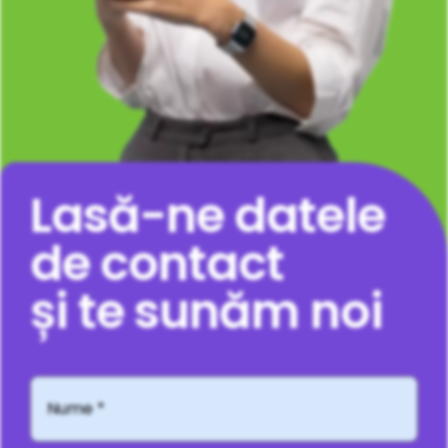
Lasă-ne datele
de contact
și te sunăm noi
Nume
*