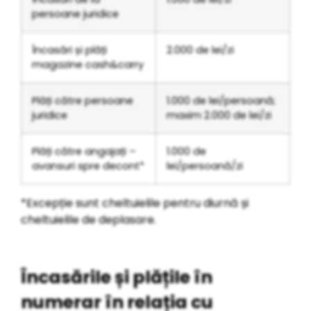
persoane juridice
Încasări și plăți
2.000 de lei/zi
magazine cash&carry
Plăți către persoane
1.000 de lei/persoană;
juridice
maxim 2.000 de lei/zi
Plăți către angajați –
1.000 de
avansuri spre decont*
lei/persoană/zi
*Excepție sunt cheltuielile pentru diurnă și
cheltuielile de deplasare.
Încasările și plățile în
numerar în relația cu