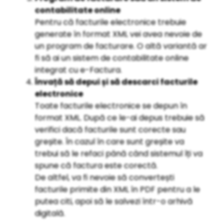
contabilitate online
Pentru că facturile electronice trebuie
generate în format XML vei avea nevoie de
un program de facturare. O altă variantă ar
fi să ai un sistem de contabilitate online
integrat cu e-Factura.
Învață să depui și să descarci facturile
electronice
Toate facturile electronice se depun în
format XML. După ce le-ai depus trebuie să
verifici dacă facturile sunt corecte sau
greșite. În cazul în care sunt greșite va
trebui să le refaci până când sistemul îți va
spune că factura este corectă.
De altfel, va fi nevoie să convertești
facturile primite din XML în PDF pentru a le
putea citi, apoi să le salvezi într-o arhivă
digitală.