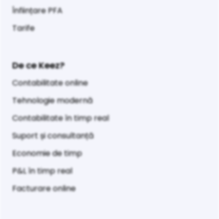
Înființare PFA
Tarife
De ce Keez?
Contabilitate online
Tehnologie modernă
Contabilitate în timp real
Suport și consultanță
Economie de timp
P&L în timp real
Facturare online