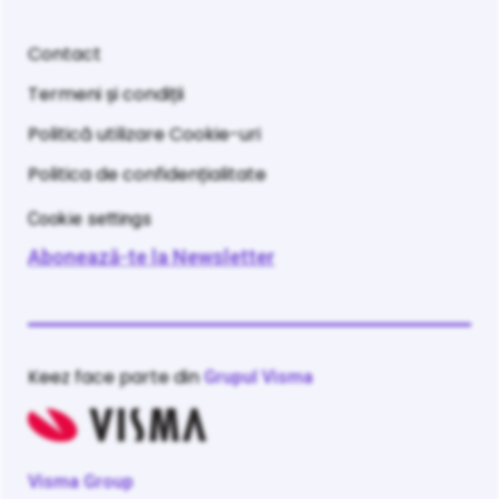
Contact
Termeni și condiții
Politică utilizare Cookie-uri
Politica de confidențialitate
Cookie settings
Abonează-te la Newsletter
Keez face parte din
Grupul Visma
Visma Group