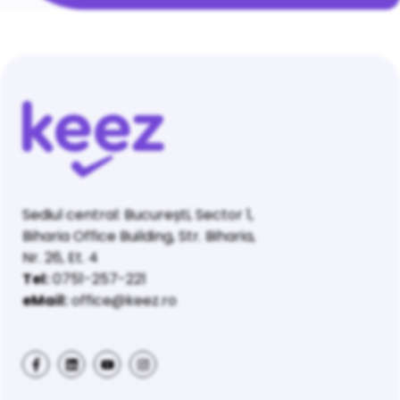
Sediul central: București, Sector 1,
Biharia Office Building, Str. Biharia,
Nr. 26, Et. 4
Tel:
0751-257-221
eMail:
office@keez.ro