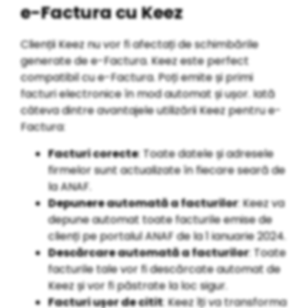
e-Factura cu Keez
Clienții Keez nu vor fi afectați de schimbările
generate de e-Factura. Keez este perfect
compatibil cu e-Factura. Poți emite și primi
facturi electronice în mod automat și ușor. Iată
câteva dintre avantajele utilizării Keez pentru e-
Factura:
Facturi corecte
: Toate datele și adresele
firmelor sunt actualizate în fiecare seară de
la ANAF.
Depunere automată a facturilor
: Keez va
depune automat toate facturile emise de
clienți pe portalul ANAF de la 1 ianuarie 2024.
Descărcare automată a facturilor
: Toate
facturile tale vor fi descărcate automat de
Keez și vor fi păstrate la loc sigur.
Facturi ușor de citit
: Keez îți va transforma