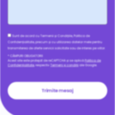
Consent
Sunt de acord cu Termenii și Condițiile, Politica de
Confidențialitate, precum și cu utilizarea datelor mele pentru
transmiterea de oferte servicii solicitate sau de interes pe viitor.
* CÂMPURI OBLIGATORII
Acest site este protejat de reCAPTCHA și se aplică
Politica de
Confidențialitate
, respectiv
Termeni și condiții
ale Google.
CAPTCHA