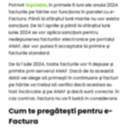
Potrivit
, în primele 6 luni ale anului 2024
legislației
facturile pe hârtie vor funcționa în paralel cu e-
Factura. Până la sfârșitul lunii martie nu vor exista
sancțiuni. De la 1 aprilie și până la sfârșitul lunii
iunie 2024 se vor aplica sancțiuni pentru
nedepunerea facturilor electronice pe portalul
ANAF, dar vor putea fi acceptate la primire și
facturile standard.
De la 1 iulie 2024, toate facturile vor fi depuse și
primite prin serverul ANAF. Dacă de la această
dată vei alege să primești în continuare și facturi
pe hârtie va trebui să verifici dacă acestea au
fost încărcate și pe ANAF și dacă sunt corecte. În
caz contrar, factura nu va fi luată în considerare.
Cum te pregătești pentru e-
Factura