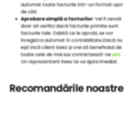
automat toate facturile într-un format ușor
de citit.
Aprobare simplă a facturilor
: Vei fi nevoit
doar să verifici dacă facturile primite sunt
facturile tale. Odată ce le aprobi, se vor
înregistra automat în contabilitate.Dacă nu
ești încă client Keez și vrei să beneficiezi de
toate cele de mai sus contactează-ne
.
aici
Un reprezentant Keez te va ajuta imediat.
Recomandările noastre