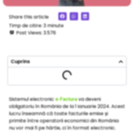
Share this article
Timp de citire:
3
minute
Post Views:
3.576
Cuprins
Sistemul electronic
va deveni
e-Factura
obligatoriu în România de la 1 ianuarie 2024. Acest
lucru înseamnă că toate facturile emise și
primite între operatorii economici din România
nu vor mai fi pe hârtie, ci în format electronic.