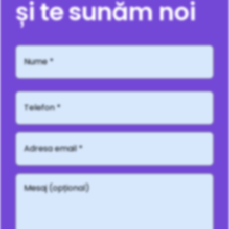
și te sunăm noi
Nume
*
Telefon*
Adresă
email
*
Mesaj
(opțional)