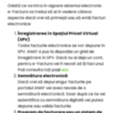
Odată ce va intra în vigoare sistemul electronic
e-Factura va trebui să ai în vedere câteva
aspecte dacă vrei să primești sau să emiți facturi
electronice:
Înregistrarea în Spațiul Privat Virtual
(SPV)
Toate facturile electronice se vor depune în
SPV. ANAF a pus la dispoziție un ghid de
înregistrare în SPV. Dacă nu ai deja un cont,
pentru e-Factura vei fi nevoit să îți faci unul.
Poți consulta toți pașii
.
aici
Semnătura electronică
Dacă vrei să depui singur facturile pe
portalul ANAF vei avea nevoie de o
semnătură electronică. Doar după ce te vei
autentifica cu semnătura digitală vei putea
depune sau valida facturile.
Program de facturare sau un sistem de