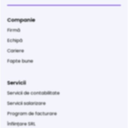
Companie
Firmă
Echipă
Cariere
Fapte bune
Servicii
Servicii de contabilitate
Servicii salarizare
Program de facturare
Înființare SRL