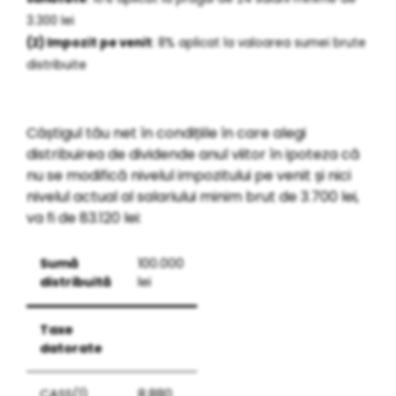
3.300 lei
(2) Impozit pe venit
: 8% aplicat la valoarea sumei brute
distribuite
Câștigul tău net în condițiile în care alegi
distribuirea de dividende anul viitor în ipoteza că
nu se modifică nivelul impozitului pe venit și nici
nivelul actual al salariului minim brut de 3.700 lei,
va fi de 83.120 lei:
Sumă
100.000
distribuită
lei
Taxe
datorate
CASS(1)
8.880