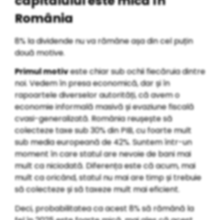
capitalului este mică în
România
8% la dividende nu va rămâne așa din cel puțin
două motive.
Primul motiv
este chiar sub ochii fiecăruia dintre
noi. Vedem în presa economică, dar și în
rapoartele diverselor autorități, că avem o
economie informală masivă și evaziune fiscală
cvasi-generalizată. România reușește să
colecteze taxe sub 30% din PIB, cu foarte mult
sub media europeană de 42%. Suntem într-un
moment în care statul are nevoie de bani mai
mult ca niciodată. Diferența este că acum, mai
mult ca oricând, statul nu mai are timp și trebuie
să colecteze și să taxeze mult mai eficient.
Deci, probabilitatea ca acest 8% să rămână la