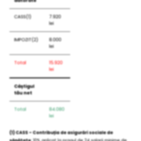
datorate
CASS(1)
7.920
lei
IMPOZIT(2)
8.000
lei
Total
15.920
lei
Câștigul
tău net
Total
84.080
lei
(1) CASS – Contribuția de asigurări sociale de
sănătate
: 10% aplicat la pragul de 24 salarii minime de