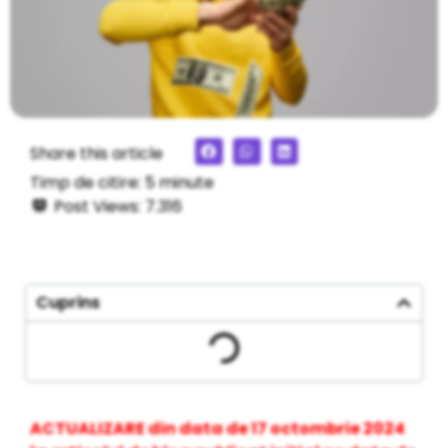
Share this article
Timp de citire:
5
minute
Post Views:
7.316
Cuprins
ACTUALIZARE din data de 17 octombrie 2024