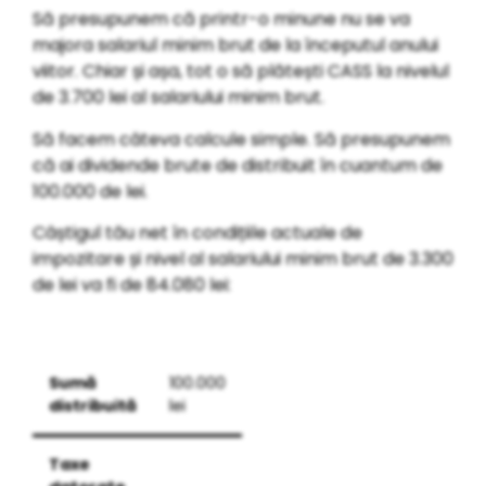
Să presupunem că printr-o minune nu se va
majora salariul minim brut de la începutul anului
viitor. Chiar și așa, tot o să plătești CASS la nivelul
de 3.700 lei al salariului minim brut.
Să facem câteva calcule simple. Să presupunem
că ai dividende brute de distribuit în cuantum de
100.000 de lei.
Câștigul tău net în condițiile actuale de
impozitare și nivel al salariului minim brut de 3.300
de lei va fi de 84.080 lei:
Sumă
100.000
distribuită
lei
Taxe