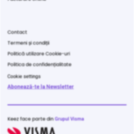
Contact
Termeni și condiții
Politică utilizare Cookie-uri
Politica de confidențialitate
Cookie settings
Abonează-te la Newsletter
Keez face parte din
Grupul Visma