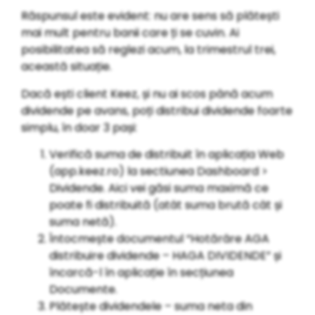
Răspunsul este evident: nu are sens să plătești
mai mult pentru banii care ți se cuvin. Ai
posibilitatea să reglezi acum, la trimestrul trei,
această situație.
Dacă ești client Keez, și nu ai scos până acum
dividende pe avans, poți distribui dividende foarte
simplu, în doar 3 pași:
Verifică suma de distribuit în aplicația Web
(app.keez.ro) la sectiunea Dashboard >
Dividende. Aici vei găsi suma maximă ce
poate fi distribuită (atât suma brută cât și
suma netă).
Întocmește documentul “Hotărâre AGA
distribuire dividende – HAGA DIVIDENDE” și
încarcă-l în aplicație în secțiunea
Documente.
Plătește dividendele – suma neta din