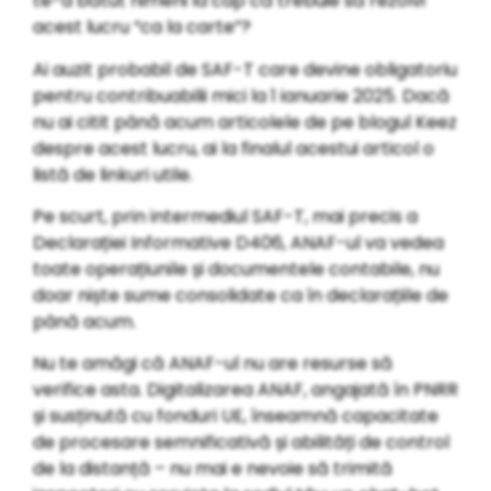
te-a bătut nimeni la cap că trebuie să rezolvi
acest lucru “ca la carte”?
Ai auzit probabil de SAF-T care devine obligatoriu
pentru contribuabilii mici la 1 ianuarie 2025. Dacă
nu ai citit până acum articolele de pe
blogul Keez
despre acest lucru, ai la finalul acestui articol o
listă de linkuri utile.
Pe scurt, prin intermediul SAF-T, mai precis a
Declarației Informative D406, ANAF-ul va vedea
toate operațiunile și documentele contabile, nu
doar niște sume consolidate ca în declarațiile de
până acum.
Nu te amăgi că ANAF-ul nu are resurse să
verifice asta. Digitalizarea ANAF, angajată în PNRR
și susținută cu fonduri UE, înseamnă capacitate
de procesare semnificativă și abilități de control
de la distanță – nu mai e nevoie să trimită