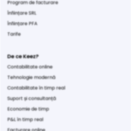
Program de facturare
Înființare SRL
Înființare PFA
Tarife
De ce Keez?
Contabilitate online
Tehnologie modernă
Contabilitate în timp real
Suport și consultanță
Economie de timp
P&L în timp real
Facturare online