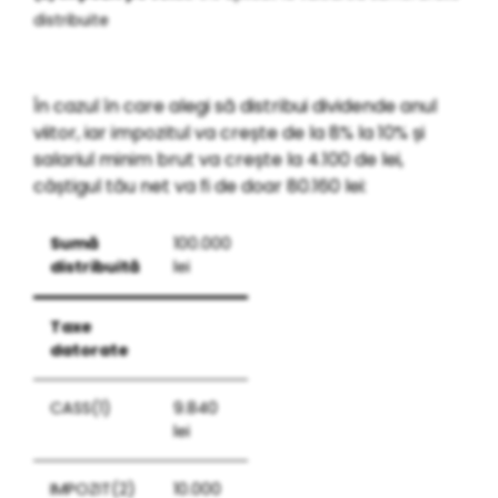
distribuite
În cazul în care alegi să distribui dividende anul
viitor, iar impozitul va crește de la 8% la 10% și
salariul minim brut va crește la 4.100 de lei,
câștigul tău net va fi de doar 80.160 lei:
Sumă
100.000
distribuită
lei
Taxe
datorate
CASS(1)
9.840
lei
IMPOZIT(2)
10.000