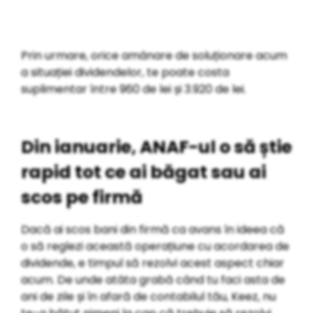
Prin urmare, orice amânare de soluționare acum
a situației dividendelor, te poate costa
suplimentar între 960 de lei și 3.920 de lei.
Din ianuarie, ANAF-ul o să știe
rapid tot ce ai băgat sau ai
scos pe firmă
Dacă ai scos bani din firmă ca avans în ideea că
o să reglezi această operațiune cu acordarea de
dividende, e timpul să rezolvi acest aspect chiar
acum. De unde atâta grabă când tu faci asta de
ani de zile și în afară de contabilul tău, Keez, nu