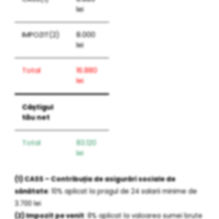
lei
IMPOZIT(2)
8.000
lei
Total
16.880
lei
Câștigul
tău net
Total
83.120
lei
(1) CASS – Contribuția de asigurări sociale de
sănătate
: 10% aplicat la pragul de 24 salarii minime de
3.700 lei
(2) Impozit pe venit
: 8% aplicat la valoarea sumei brute