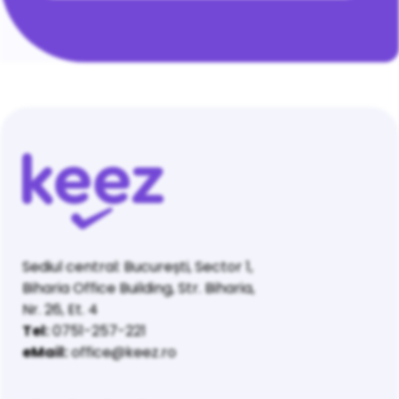
Sediul central: București, Sector 1,
Biharia Office Building, Str. Biharia,
Nr. 26, Et. 4
Tel:
0751-257-221
eMail:
office@keez.ro