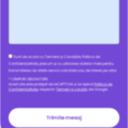
Consent
Sunt de acord cu Termenii și Condițiile, Politica de
Confidențialitate, precum și cu utilizarea datelor mele pentru
transmiterea de oferte servicii solicitate sau de interes pe viitor.
* CÂMPURI OBLIGATORII
Acest site este protejat de reCAPTCHA și se aplică
Politica de
Confidențialitate
, respectiv
Termeni și condiții
ale Google.
CAPTCHA