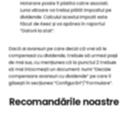
Hotarare poate fi platita catre asociati.
Luna viitoare va trebui plătit impozitul pe
dividende. Calculul acestui impozit este
făcut de Keez și va apărea în raportul
“Datorii la stat”.
Dacă ai avansuri pe care decizi că vrei să le
compensezi cu dividende, trebuie să urmezi pașii
de mai sus, cu mențiunea că la punctul 2 trebuie
să mai întocmești un document numi “Decizie
compensare avansuri cu dividende” pe care îl
găsești în secțiunea “Configurări”/”Formulare”.
Recomandările noastre