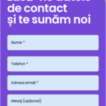
de contact
și te sunăm noi
Nume
*
Telefon*
Adresă
email
*
Mesaj
(opțional)