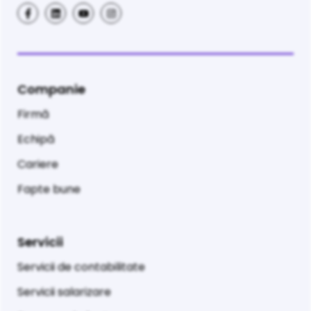
Companie
Firmă
Echipă
Cariere
Fapte bune
Servicii
Servicii de contabilitate
Servicii salarizare