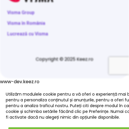
Visma Group
Visma în România
Lucrează cu Visma
Copyright © 2025 Keez.ro
www-dev.keez.ro