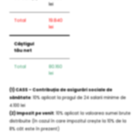
lei
Total
19.840
lei
Câștigul
tău net
Total
80.160
lei
(1) CASS – Contribuția de asigurări sociale de
sănătate
: 10% aplicat la pragul de 24 salarii minime de
4.100 lei
(2) Impozit pe venit
: 10% aplicat la valoarea sumei brute
distribuite (în cazul în care impozitul crește la 10% de la
8% cât este în prezent)