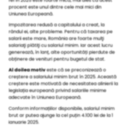
fel în 2025 este foarte mică, mai ales că acest
procent este unul dintre cele mai mici din
Uniunea Europeană.
Impozitarea redusă a capitalului a creat, la
rândul ei, alte probleme. Pentru că taxarea pe
salarii este mare, România are foarte mulţi
salariaţi plătiţi cu salariul minim. Iar acest lucru
generează, în lanț, alte oportunități pierdute de
obținere de venituri pentru bugetul de stat.
Al doilea motiv
este că se preconizează o
creștere a salariului minim brut în 2025. Această
creștere este motivată de necesitatea alinierii la
legislația europeană privind salariile minime
adecvate în Uniunea Europeană.
Conform informațiilor disponibile, salariul minim
brut ar putea ajunge la cel puțin 4.100 lei de la 1
ianuarie 2025.