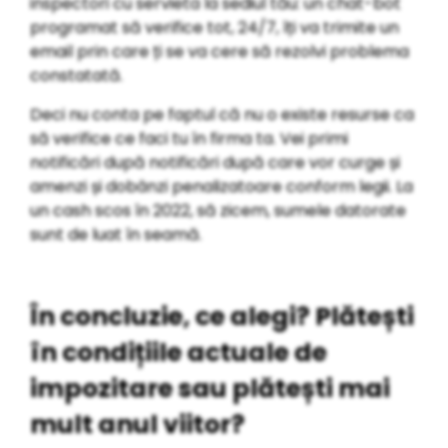
inspectori cu servieta la sediul tău: un chat-bot
programat să verifice tot, 24/7, îți va trimite un
email prin care ți se va cere să rezolvi problema
constatată.
Deci nu conta pe faptul că nu o existe resurse ca
să verifice ce faci tu în firma ta. Vei primi
notificări după notificări după care vor curge și
amenzi și dobânzi penalizatoare conform legii. La
un cash scos în 2022, să zicem, sumele datorate
sunt de luat în seamă.
În concluzie, ce alegi? Plătești
în condițiile actuale de
impozitare sau plătești mai
mult anul viitor?