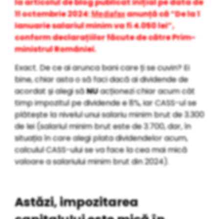
la articolul de blog publicat inițial pe data de
11 octombrie 2024:
anunță că “De la 1
Mediafax
ianuarie salariul minim va fi 4.050 lei”,
conform declarațiilor făcute de către Prim-
ministrul României.
Exact. De ce ai arunca bani care ți se cuvin? Ei
bine, chiar asta o să faci dacă ai dividende de
acordat și alegi să
NU
acționezi chiar acum cât
timp impozitul pe dividende e 8%, iar CASS-ul se
plătește la nivelul unui salariu minim brut de 3.300
de lei (salariul minim brut este de 3.700, dar, în
situația în care alegi plata dividendelor acum,
calculul CASS-ului se va face la cea mai mică
valoare a salariului minim brut din 2024).
Astăzi, impozitarea