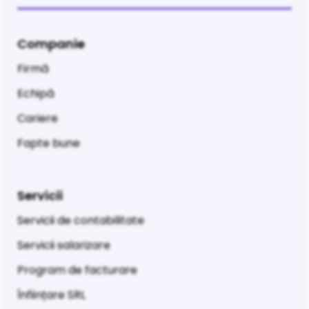
Companie
Firmă
Echipă
Cariere
Fapte bune
Servicii
Servicii de contabilitate
Servicii salarizare
Program de facturare
Înființare SRL