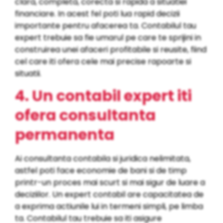
clara, completa, corecta si rapida a situatiei
financiare. In acest fel poti lua rapid decizii
importante pentru afacerea ta. Contabilul tau
expert trebuie sa fie umarul pe care te sprijini in
construirea unei afaceri profitabile si reusite, fiind
cel care iti ofera cele mai precise rapoarte si
situatii.
4. Un contabil expert iti
ofera consultanta
permanenta
Ai consultanta contabila si juridica nelimitata,
astfel poti face economie de bani si de timp
printr-un proces mai scurt si mai sigur de luare a
deciziilor. Un expert contabil are capacitatea de
a exprima actiunile lui in termeni simpli, pe limba
ta. Contabilul tau trebuie sa iti asigure