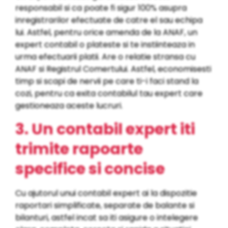
responsabil si ca poate fi sigur 100% asupra
inregistrarilor efectuate de catre el sau echipa
lui. Astfel, pentru orice amenda de la ANAF, un
expert contabil o plateste si te instiinteaza in
urma efectuarii platii. Are o relatie stransa cu
ANAF si Registrul Comertului. Astfel, economisesti
timp si scapi de nervii pe care ti-i faci stand la
cozi, pentru ca exita contabilul tau expert care
gestioneaza aceste lucruri.
3. Un contabil expert iti
trimite rapoarte
specifice si concise
Cu ajutorul unui contabil expert ai la dispozitie
raportari simplificate, separate de balante si
bilanturi, astfel incat sa iti asigure o intelegere