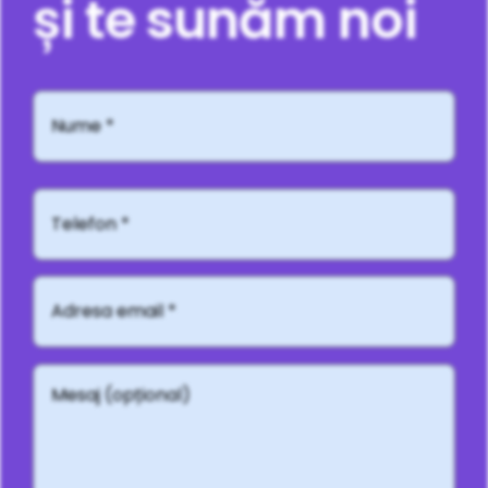
și te sunăm noi
Nume
*
Telefon*
Adresă
email
*
Mesaj
(opțional)