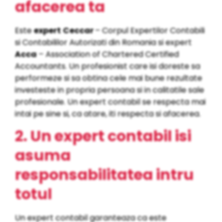
afacerea ta
Este
expert
Ceccar
– Corpul Expertilor Contabili
si Contabililor Autorizati din Romania si expert
Acca
– Association of Chartered Certified
Accountants. Un profesionist care isi doreste sa
performeze si sa obtina cele mai bune rezultate
investeste in propria persoana si in calitatile sale
profesionale. Un expert contabil se respecta mai
intai pe sine si, ca atare, iti respecta si afacerea.
2. Un expert contabil isi
asuma
responsabilitatea intru
totul
Un expert contabil garanteaza ca este