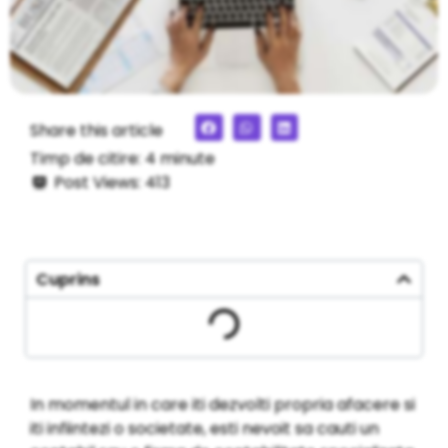
Share this article
Timp de citire:
4
minute
Post Views:
413
Cuprins
In momentul in care iti dezvolti propria afacere si
iti infiintezi o societate, esti nevoit sa cauti un