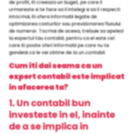
de profit, iti creeaza un buget, pe care il
urmareste si te face sa il intelegi si sa il respecti
intocmai, iti ofera informatii legate de
optimizarea costurilor sau previzionarea fluxului
de numerar. Tocmai de aceea, trebuie sa apelezi
la expertul tau contabil, pentru ca el este cel
care iti poate oferi informatii pe care nu te
gandeai ca le vei obtine de la un contabil.
Cum iti dai seama ca un
expert contabil este implicat
in afacerea ta?
1. Un contabil bun
investeste in el, inainte
de a se implica in