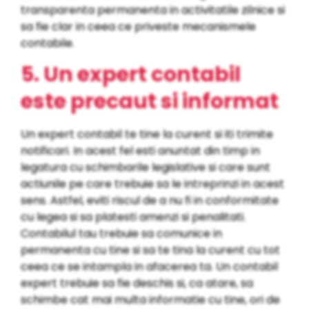
transparenta permanenta in activitatile zilnice si
sa fie clar in ceea ce priveste mecanismele
contabile.
5. Un expert contabil
este precaut si informat
Un expert contabil te tine la curent si iti trimite
notificari. In acest fel esti anuntat din timp in
legatura cu schimbarile legislative si care sunt
actiunile pe care trebuie sa le intreprinzi in acest
sens. Astfel, eviti riscul de a nu fi in conformitate
cu legea si sa platesti amenzi si penalitati.
Contabilul tau trebuie sa comunice in
permanenta cu tine si sa te tina la curent cu tot
ceea ce se intampla in afacerea ta. Un contabil
expert trebuie sa fie deschis si, ca atare, sa
schimbe cat mai multa informatie cu tine, ori de