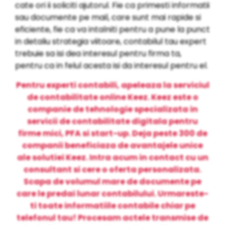
cate ori ii soliciti ajutorul. Fie ca primesti informatii
sau documente pe mail, care sunt mai rapide si
eficiente, fie ca va intalniti pentru a pune la punct
in detaliu strategia viitoare, contabilul tau expert
trebuie sa isi dea interesul pentru firma ta,
pentru ca in felul acesta isi da interesul pentru el.
Pentru experti contabili, apeleaza la serviciul
de contabilitate online Keez. Keez este o
companie de tehnologie specializata in
servicii de contabilitate digitala pentru
firme mici, PFA si start-up. Deja peste 300 de
companii beneficiaza de avantajele unice
ale solutiei Keez. Intra acum in contact cu un
consultant si cere o oferta personalizata.
Scapa de volumul mare de documente pe
care le predai lunar contabilului. Urmareste-
ti toate informatiile contabile chiar pe
telefonul tau! Procesam actele transmise de