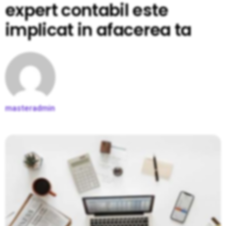
expert contabil este
implicat in afacerea ta
masteradmin