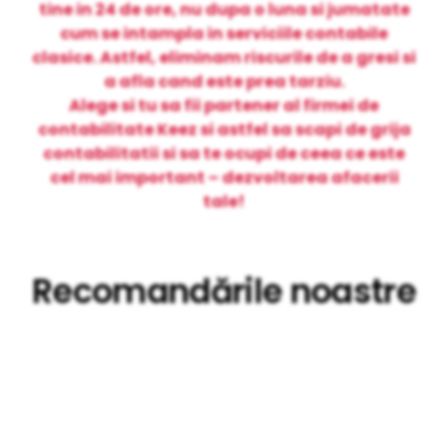
tine in 24 de ore, nu dupa o luna si jumatate
cum se intampla in serviciile contabile
clasice. Astfel, eliminam riscurile de a gresi si
a afla cand este prea tarziu.
Alege si tu sa fii partener al firmei de
contabilitate Keez si astfel sa scapi de grija
contabilitatii si sa te ocupi de ceea ce este
cel mai important – dezvoltarea afacerii
tale!
Recomandările noastre