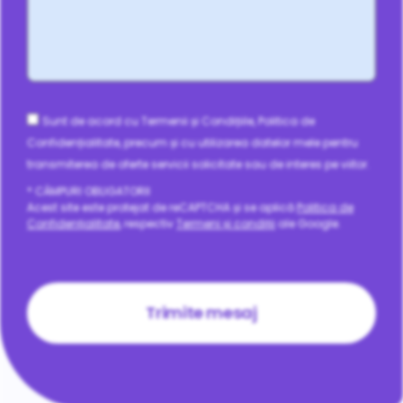
Consent
Sunt de acord cu Termenii și Condițiile, Politica de
Confidențialitate, precum și cu utilizarea datelor mele pentru
transmiterea de oferte servicii solicitate sau de interes pe viitor.
* CÂMPURI OBLIGATORII
Acest site este protejat de reCAPTCHA și se aplică
Politica de
Confidențialitate
, respectiv
Termeni și condiții
ale Google.
CAPTCHA