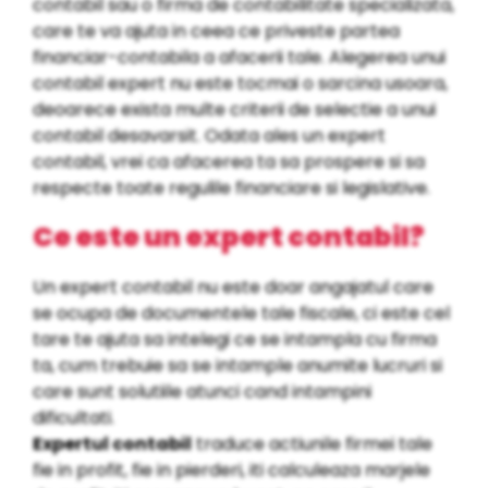
contabil sau o firma de contabilitate specializata,
care te va ajuta in ceea ce priveste partea
financiar-contabila a afacerii tale. Alegerea unui
contabil expert nu este tocmai o sarcina usoara,
deoarece exista multe criterii de selectie a unui
contabil desavarsit. Odata ales un expert
contabil, vrei ca afacerea ta sa prospere si sa
respecte toate regulile financiare si legislative.
Ce este un expert contabil?
Un expert contabil nu este doar angajatul care
se ocupa de documentele tale fiscale, ci este cel
tare te ajuta sa intelegi ce se intampla cu firma
ta, cum trebuie sa se intample anumite lucruri si
care sunt solutiile atunci cand intampini
dificultati.
Expertul contabil
traduce actiunile firmei tale
fie in profit, fie in pierderi, iti calculeaza marjele