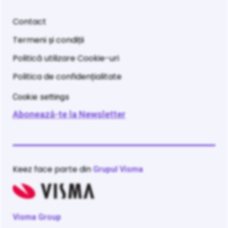
Contact
Termeni și condiții
Politică utilizare Cookie-uri
Politica de confidențialitate
Cookie settings
Abonează-te la Newsletter
Keez face parte din
Grupul Visma
Visma Group