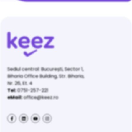
Sediul central: București, Sector 1,
Biharia Office Building, Str. Biharia,
Nr. 26, Et. 4
Tel:
0751-257-221
eMail:
office@keez.ro