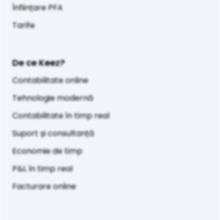
Înființare PFA
Tarife
De ce Keez?
Contabilitate online
Tehnologie modernă
Contabilitate în timp real
Suport și consultanță
Economie de timp
P&L în timp real
Facturare online