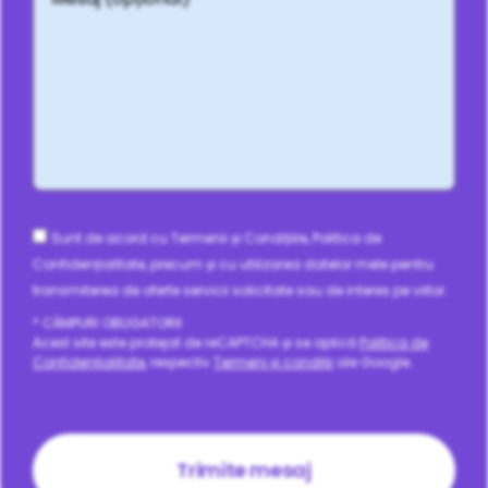
Consent
Sunt de acord cu Termenii și Condițiile, Politica de
Confidențialitate, precum și cu utilizarea datelor mele pentru
transmiterea de oferte servicii solicitate sau de interes pe viitor.
* CÂMPURI OBLIGATORII
Acest site este protejat de reCAPTCHA și se aplică
Politica de
Confidențialitate
, respectiv
Termeni și condiții
ale Google.
CAPTCHA