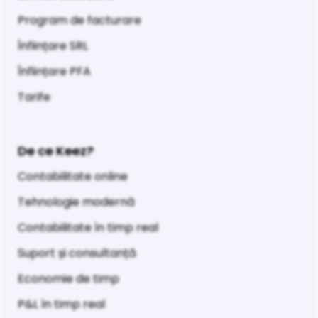
Program de facturare
Înființare SRL
Înființare PFA
Tarife
De ce Keez?
Contabilitate online
Tehnologie modernă
Contabilitate în timp real
Suport și consultanță
Economie de timp
P&L în timp real