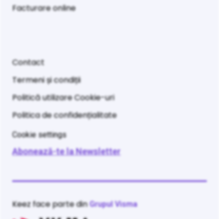
Facturare online
Contact
Termeni și condiții
Politică utilizare Cookie-uri
Politica de confidențialitate
Cookie settings
Abonează-te la Newsletter
Keez face parte din
Grupul Visma