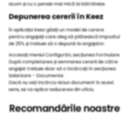
acum și cu o pensie mai mică la bătrânețe.
Depunerea cererii în Keez
În aplicația Keez găsiți un model de cerere
pentru angajații care aleg să plătească impozitul
de 25% și trebuie să o depună la angajator.
Accesați meniul Configurări, secțiunea Formulare.
După completarea și semnarea cererii de către
angajat trebuie doar să o încărcați în secțiunea
Salarizare – Documente.
Dacă nu veți încărca niciun document în acest
sens, se va aplica reducerea din oficiu.
Recomandările noastre