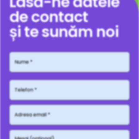
Lasă-ne datele
de contact
și te sunăm noi
Nume
*
Telefon*
Adresă
email
*
Mesaj
(opțional)