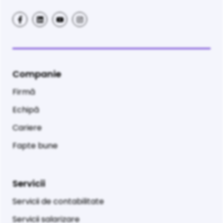
Companie
Firmă
Echipă
Cariere
Fapte bune
Servicii
Servicii de contabilitate
Servicii salarizare