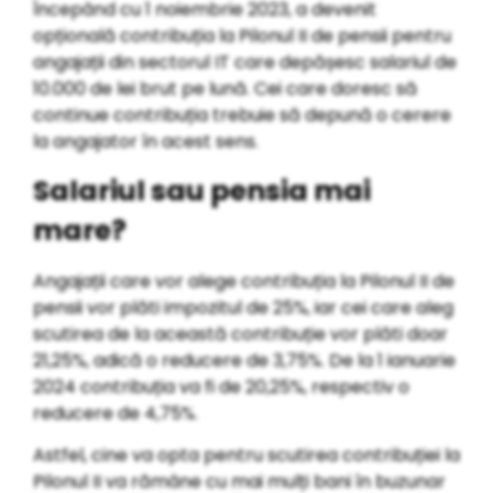
Începând cu 1 noiembrie 2023, a devenit
opțională contribuția la Pilonul II de pensii pentru
angajații din sectorul IT care depășesc salariul de
10.000 de lei brut pe lună. Cei care doresc să
continue contribuția trebuie să depună o cerere
la angajator în acest sens.
Salariul sau pensia mai
mare?
Angajații care vor alege contribuția la Pilonul II de
pensii vor plăti impozitul de 25%, iar cei care aleg
scutirea de la această contribuție vor plăti doar
21,25%, adică o reducere de 3,75%. De la 1 ianuarie
2024 contribuția va fi de 20,25%, respectiv o
reducere de 4,75%.
Astfel, cine va opta pentru scutirea contribuției la
Pilonul II va rămâne cu mai mulți bani în buzunar