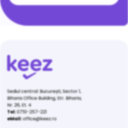
Sediul central: București, Sector 1,
Biharia Office Building, Str. Biharia,
Nr. 26, Et. 4
Tel:
0751-257-221
eMail:
office@keez.ro