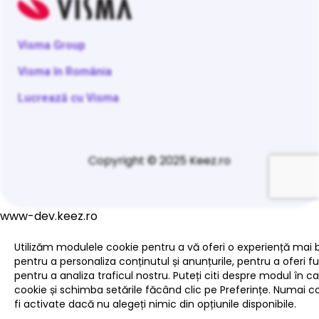
Visma Group
Visma în România
Lucrează cu Visma
Copyright © 2025 Keez.ro
www-dev.keez.ro