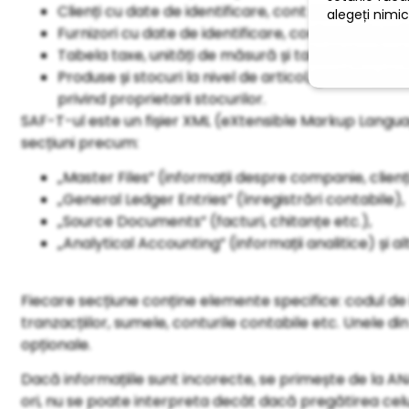
Clienți cu date de identificare, cont analitic, sold in
Furnizori cu date de identificare, cont analitic, sold
Tabela taxe, unități de măsură și tabelă tipuri mi
Produse și stocuri la nivel de articol, gestiune, stoc 
privind proprietarii stocurilor.
SAF-T-ul este un fișier XML (eXtensible Markup Languag
secțiuni precum:
„Master Files” (informații despre companie, clienți,
„General Ledger Entries” (înregistrări contabile),
„Source Documents” (facturi, chitanțe etc.),
„Analytical Accounting” (informații analitice) și al
Fiecare secțiune conține elemente specifice: codul de 
tranzacțiilor, sumele, conturile contabile etc. Unele di
opționale.
Dacă informațiile sunt incorecte, se primește de la A
ori, nu se poate interpreta decât dacă pregătirea cel