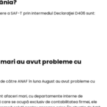
ânia?
nere a SAF-T prin intermediul Declaraţiei D406 sunt:
i mari au avut probleme cu
ate de către ANAF în luna August au avut probleme cu
sunt afaceri mari, cu departamente interne de
care se ocupă exclusiv de contabilitatea firmei, ele