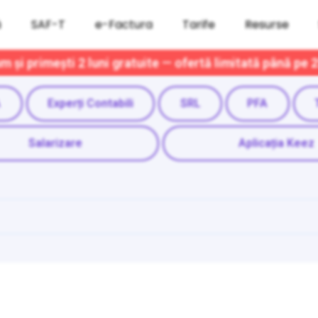
ă
SAF-T
e-Factura
Tarife
Resurse
 și primești 2 luni gratuite — ofertă limitată până pe 
A
Experți Contabili
SRL
PFA
Salarizare
Aplicația Keez