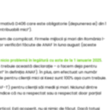
rmativă D406 care este obligatorie (depunerea ei) din 1
tribuabili mici”).
 de complicat. Firmele mijlocii și mari din România l-
r verificări făcute de ANAF în luna august (aceste
.
 nicio problemă în legătură cu asta de la 1 ianuarie 2025
trebuie această declarație – o facem deja pentru
 mari” în definiția ANAF). În plus, am efectuat un număr
le pentru clienții mici ai Keez sunt 100% așa cum trebuie.
F-T) pentru clienții săi medii și mari. Niciunul dintre
 indice că nu a respectat sau a respectat doar parțial
rticol. Ești acoperit, nu ai nimic de făcut. Dacă totuși