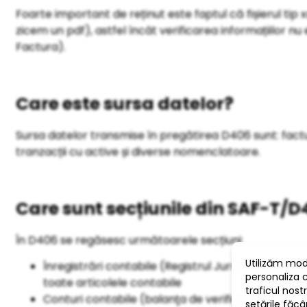
Foarte important de reținut este faptul că fișierul tip
zicem un pdf), astfel încât verificarea informațiilor nu 
Factura).
Care este sursa datelor?
Sursa datelor transmise în pregătirea D406 sunt: facturi
tranzacții cu active și diverse nomenclatoare.
Care sunt secțiunile din SAF-T/
În D406 se regăsesc următoarele secțiuni:
Înregistrări contabile (Registrul Jurnal) la nivel 
toate articolele contabile
Conturi contabile (balanţa de verificare cu sold iniţ