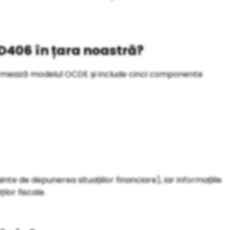
406 în țara noastră?
mează modelul OCDE și include cinci componente
nte de depunerea situațiilor financiare), iar informațiile
ilor fiscale.