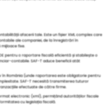
tabilității afacerii tale. Este un fișier XML complex care
ontabile ale companiei, de la înregistrări în
i mijloace fixe.
DE pentru o raportare fiscală eficientă și stabilește o
ciar-contabile. SAF-T aduce beneficii atât
v în România (unde raportarea este obligatorie pentru
omplexitate. SAF-T necesită transmiterea tuturor
tranzacțiile efectuate de către firme.
ormat electronic (xml), permițând autorităților fiscale
ormitatea cu legislația fiscală.