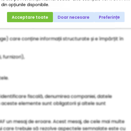
ițial și final debitor/creditor
 inițial și final debitor/creditor
șcări
inițial/final al perioadei, cantitativ și valoric, informații
e) care conține informații structurate și e împărțit în
 furnizori),
tele.
identificare fiscală, denumirea companiei, datele
n aceste elemente sunt obligatorii și altele sunt
NAF un mesaj de eroare. Acest mesaj, de cele mai multe
ui care trebuie să rezolve aspectele semnalate este cu