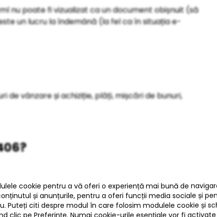
 xml nu poate fi vizualizat ca un document obișnuit (să
este un lucru la îndemână (la fel ca în situația e-
 de vânzare și achiziție, plăți, mișcări de bunuri,
D406?
de tranzacție, pe conturile contabile analitice pentru
ial şi sold final al perioadei).