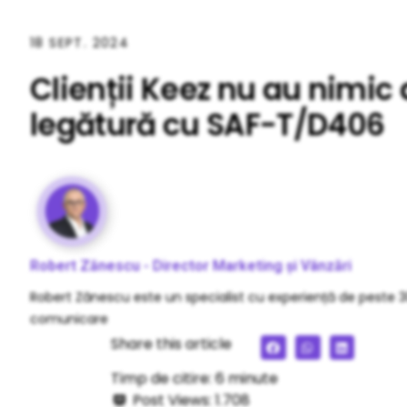
18 SEPT. 2024
Clienții Keez nu au nimic 
legătură cu SAF-T/D406
Robert Zănescu - Director Marketing și Vânzări
Robert Zănescu este un specialist cu experiență de peste 3
comunicare
Share this article
Timp de citire:
6
minute
Post Views:
1.708