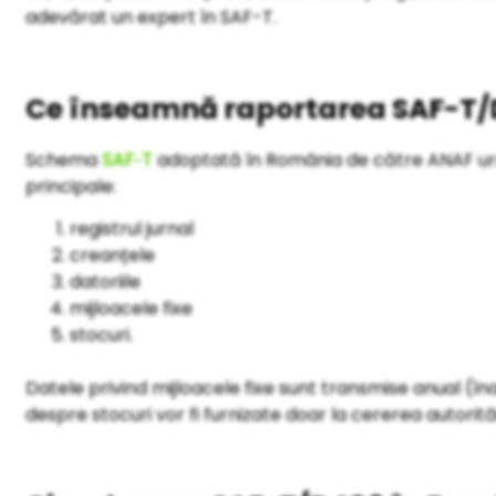
adevărat un expert în SAF-T.
Ce înseamnă raportarea SAF-T/D
Schema
adoptată în România de către ANAF ur
SAF-T
principale:
registrul jurnal
creanțele
datoriile
mijloacele fixe
stocuri.
Datele privind mijloacele fixe sunt transmise anual (înai
despre stocuri vor fi furnizate doar la cererea autorităț