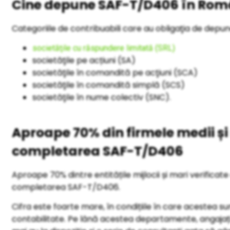
Cine depune SAF-T/D406 în Rom
Categoriile de contribuabili care au obligaţia de depu
societăţile cu răspundere limitată (SRL)
societăţile pe acțiuni (SA)
societăţile în comandită pe acţiuni (SCA)
societăţile în comandită simplă (SCS)
societăţile în nume colectiv (SNC).
Aproape 70% din firmele medii ș
completarea SAF-T/D406
Aproape 70% dintre entitățile mijlocii și mari verific
completarea SAF-T/D406.
Cifra este foarte mare, în condițiile în care acestea 
contabilitate. Pe lână acestea departamente, angajați 