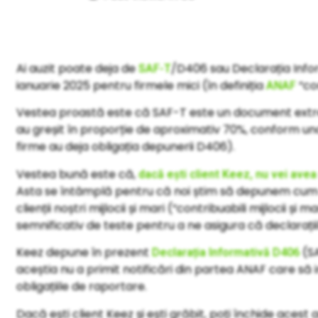
Ai auzit poate deja de
/D406 sau Declarația Info
SAF-T
ianuarie 2025 pentru firmele mici (în definiția
“con
ANAF
Vestea proastă este că SAF-T este un document extrem
au greșit în proporție de aproximativ 70%, conform uno
firme au deja obligația depunerii D406).
Vestea bună este că,
dacă ești client Keez, nu vei avea
Asta se întâmplă pentru că noi știm să depunem cum 
clienții noștri mijlocii și mari (“contribuabili mijlocii și
semnificativ de teste pentru a ne asigura că declarații
Keez depune în prezent
(SA
Declarația Informativă D406
aceștia nu a primit notificări din partea ANAF care să
obligațiile de raportare.
Dacă ești client Keez și ești grăbit, poți închide acest a