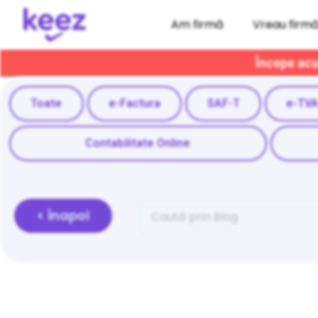
Am firmă
Vreau firm
Începe acum
Toate
e-Factura
SAF-T
e-TV
Contabilitate Online
< Înapoi