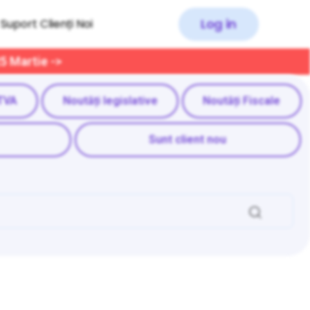
Log in
Suport Clienți Noi
25 Martie ->
TVA
Noutăți legislative
Noutăți Fiscale
Sunt client nou