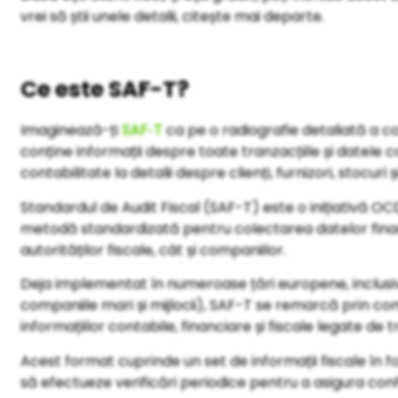
vrei să știi unele detalii, citește mai departe.
Ce este SAF-T?
Imaginează-ți
ca pe o radiografie detaliată a con
SAF-T
conține informații despre toate tranzacțiile și datele c
contabilitate la detalii despre clienți, furnizori, stocuri ș
Standardul de Audit Fiscal (SAF-T) este o inițiativă OC
metodă standardizată pentru colectarea datelor finan
autorităților fiscale, cât și companiilor.
Deja implementat în numeroase țări europene, inclusi
companiile mari și mijlocii), SAF-T se remarcă prin c
informațiilor contabile, financiare și fiscale legate de 
Acest format cuprinde un set de informații fiscale în f
să efectueze verificări periodice pentru a asigura conf