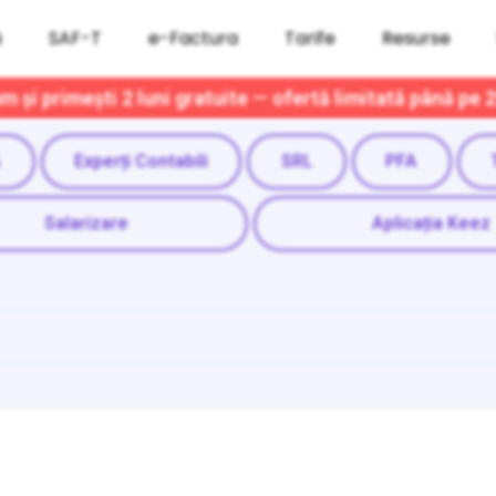
ă
SAF-T
e-Factura
Tarife
Resurse
 și primești 2 luni gratuite — ofertă limitată până pe 
A
Experți Contabili
SRL
PFA
Salarizare
Aplicația Keez