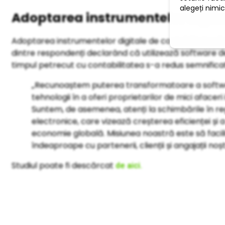
Adoptarea instrumentelor digita
Adoptarea instrumentelor digitale de contabilitate r
dintre respondenți declarând că utilizează software de
timpul petrecut cu contabilitatea s-a redus semnificat
„Recunoaștem puterea transformatoare a software-u
tehnologii în a oferi proprietarilor de mici aface
Suntem, de asemenea, atenți la schimbările în reg
electronice, care vizează creșterea eficienței și a
economie globală. Misiunea noastră este să faci
îndeaproape cu partenerii, clienții și angajații no
Studiul poate fi descărcat
de aici.