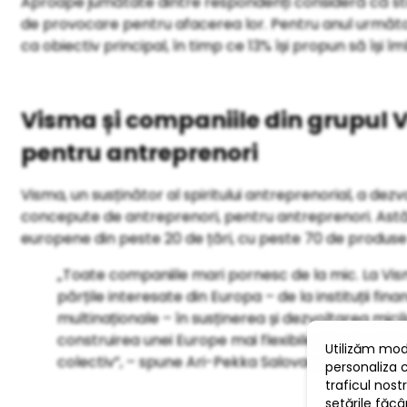
Aproape jumătate dintre respondenți consideră că st
de provocare pentru afacerea lor. Pentru anul următor
ca obiectiv principal, în timp ce 13% își propun să își 
Visma și companiile din grupul 
pentru antreprenori
Visma, un susținător al spiritului antreprenorial, a dez
concepute de antreprenori, pentru antreprenori. Astăzi
europene din peste 20 de țări, cu peste 70 de produse 
„Toate companiile mari pornesc de la mic. La Vism
părțile interesate din Europa – de la instituții fin
multinaționale – în susținerea și dezvoltarea mici
construirea unei Europe mai flexibile și mai rezis
colectiv”, – spune Ari-Pekka Salovaara, Segment 