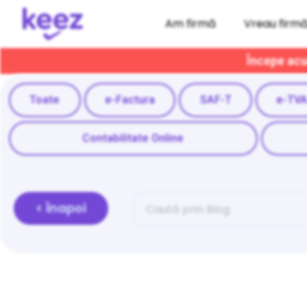
Am firmă
Vreau firm
Începe acum
Toate
e-Factura
SAF-T
e-TV
Contabilitate Online
< Înapoi