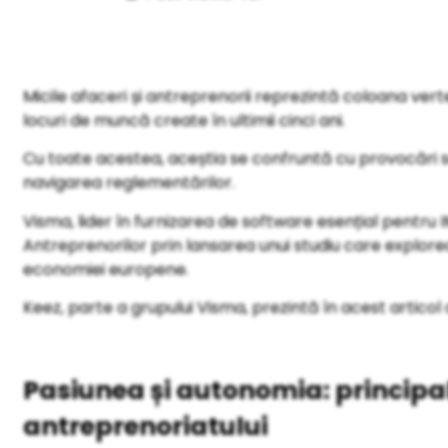
Micile afaceri și antreprenorii reprezintă coloana ve
locuri de muncă create în ultimii cinci ani.
Cu toate acestea, aceștia se confruntă cu provocări semn
navigarea reglementărilor.
Visma, lider în furnizarea de software esențial pentru
Antreprenorilor prin lansarea unui studiu care explorea
economiei europene.
Keez, parte a grupului Visma, prezintă în acest articol 
Pasiunea și autonomia: principa
antreprenoriatului