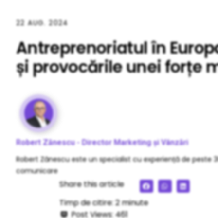
22 AUG. 2024
Antreprenoriatul în Europ
și provocările unei forțe 
Robert Zănescu - Director Marketing și Vânzări
Robert Zănescu este un specialist cu experiență de peste 3
comunicare
Share this article
Timp de citire:
2
minute
Post Views:
461