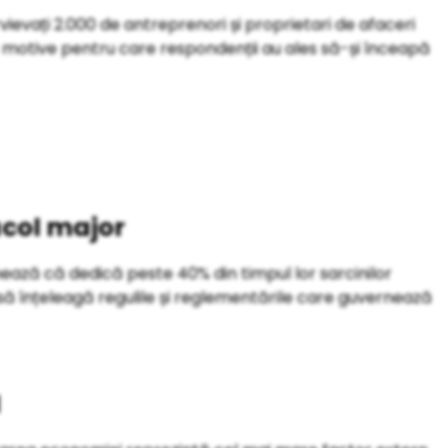
rvievați 2.000 de antreprenori și proprietari de afaceri
e motive pentru care respondenții au ales să-și înceapă
acol major
ază că dedică peste 40% din timpul lor sarcinilor
 să înțeleagă regulile și reglementările care guvernează
l