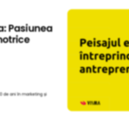
a: Pasiunea
motrice
0 de ani în marketing și