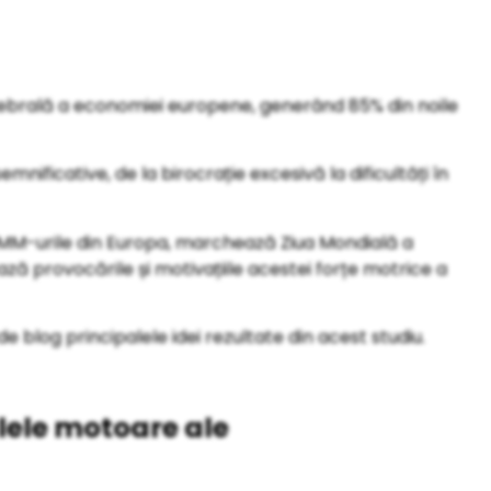
rtebrală a economiei europene, generând 85% din noile
ificative, de la birocrație excesivă la dificultăți în
 IMM-urile din Europa, marchează Ziua Mondială a
ză provocările și motivațiile acestei forțe motrice a
de blog principalele idei rezultate din acest studiu.
lele motoare ale