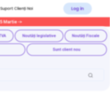
Log in
Suport Clienți Noi
25 Martie ->
TVA
Noutăți legislative
Noutăți Fiscale
Sunt client nou