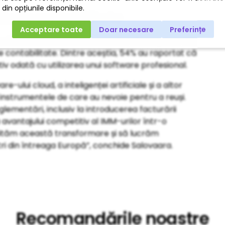
le de contabilitate
ămâne moderată în rândul micilor afaceri, doar 36%
 contabilitate. Dintre aceștia, 54% au raportat că
iv odată cu utilizarea unui software profesional.
lui cloud, a inteligenței artificiale și a altor
ri instrumentele de care au nevoie pentru a reuși.
lementări, inclusiv la introducerea facturării
 avantajului competitiv al IMM-urilor într-o
lităm această transformare și să lucrăm
ștri din întreaga Europă”, conchide Salovaara.
Recomandările noastre