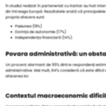
În studiul realizat în parteneriat cu Kantar au fost inte
din întreaga Europă. Rezultatele arată că principalel
propria afacere sunt:
Pasiunea (19%)
Dorința de autonomie (17%)
Independența financiară (14%).
Povara administrativă: un obst
Un procent alarmant de 55% dintre respondenți estime
administrative. Mai mult, 64% consideră că este dificil
afacerea lor.
Contextul macroeconomic difici