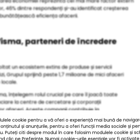
area economiei reprezintă cel mai mare factor extern
, 46% dintre respondenți și-au identificat creșterea
îmbunătățească eficiența afacerii.
Visma, parteneri de încredere
voltat un ecosistem extins de produse și servicii
, Grupul sprijină peste 1,7 milioane de mici afaceri
locale.
a, înțelegem rolul crucial pe care îl joacă toate
anciare la centre de cercetare și corporații
lor afaceri. Aceste companii contribuie la
tente, o realizare care merită să fie celebrată
Director for Small Business la Visma.