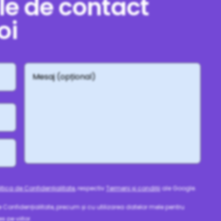
le de contact
oi
Mesaj
(opțional)
litica de Confidențialitate
, respectiv
Termeni și condiții
ale Google.
e Confidențialitate, precum și cu utilizarea datelor mele pentru
s pe viitor.