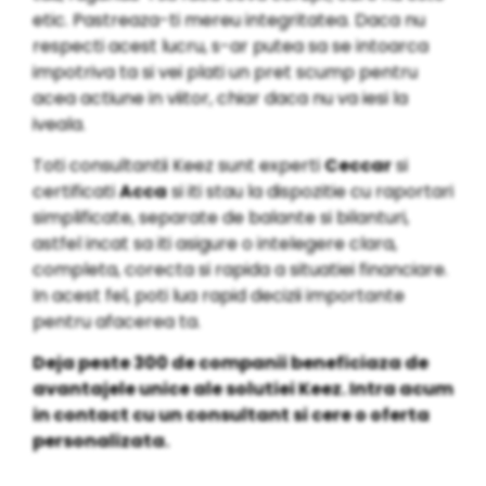
etic. Pastreaza-ti mereu integritatea. Daca nu
respecti acest lucru, s-ar putea sa se intoarca
impotriva ta si vei plati un pret scump pentru
acea actiune in viitor, chiar daca nu va iesi la
iveala.
Toti consultantii Keez sunt experti
Ceccar
si
certificati
Acca
si iti stau la dispozitie cu raportari
simplificate, separate de balante si bilanturi,
astfel incat sa iti asigure o intelegere clara,
completa, corecta si rapida a situatiei financiare.
In acest fel, poti lua rapid decizii importante
pentru afacerea ta.
Deja peste 300 de companii beneficiaza de
avantajele unice ale solutiei Keez. Intra acum
in contact cu un consultant si cere o oferta
personalizata.