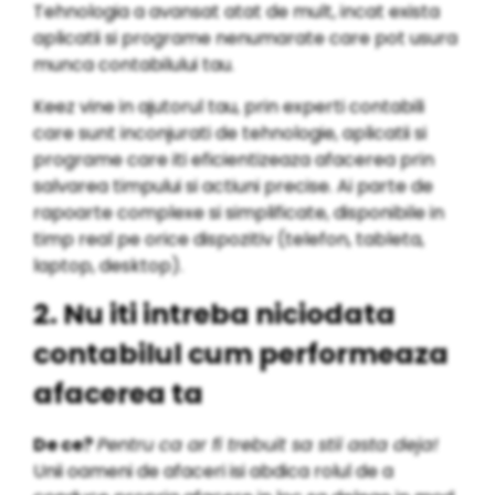
Tehnologia a avansat atat de mult, incat exista
aplicatii si programe nenumarate care pot usura
munca contabilului tau.
Keez vine in ajutorul tau, prin experti contabili
care sunt inconjurati de tehnologie, aplicatii si
programe care iti eficientizeaza afacerea prin
salvarea timpului si actiuni precise. Ai parte de
rapoarte complexe si simplificate, disponibile in
timp real pe orice dispozitiv (telefon, tableta,
laptop, desktop).
2. Nu iti intreba niciodata
contabilul cum performeaza
afacerea ta
De ce?
Pentru ca ar fi trebuit sa stii asta deja!
Unii oameni de afaceri isi abdica rolul de a