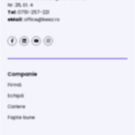
Nr. 26, Et. 4
Tel:
0751-257-221
eMail:
office@keez.ro
Companie
Firmă
Echipă
Cariere
Fapte bune