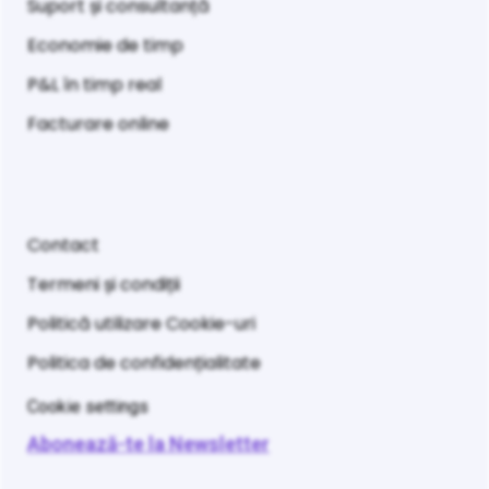
Suport și consultanță
Economie de timp
P&L în timp real
Facturare online
Contact
Termeni și condiții
Politică utilizare Cookie-uri
Politica de confidențialitate
Cookie settings
Abonează-te la Newsletter