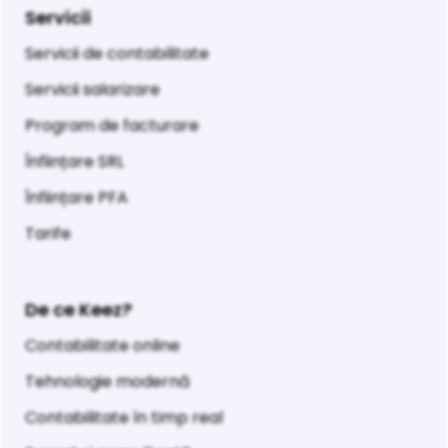
Servicii
Servicii de contabilitate
Servicii salarizare
Program de facturare
Înființare SRL
Înființare PFA
Tarife
De ce Keez?
Contabilitate online
Tehnologie modernă
Contabilitate în timp real