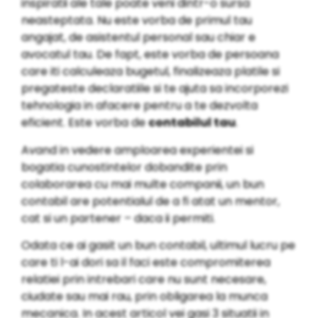
inspiratii ale tale poate veni dintr-o sursa
neasteptata. Nu este vorba de primul tau
angajat, de asistentul personal sau chiar e
avocatul tau. De fapt, este vorba de persoana
care iti calculeaza bugetul, finalizeaza platile si
pregateste declaratiile si te ajuta sa incorporezi
tehnologia in afacere pentru a te dezvolta
eficient. Este vorba de
contabilul tau
.
Avand in vedere amploarea experientei si
bogatia cunostintelor dobandite prin
colaborarea cu mai multe companii, un bun
contabil are potentialul de a fi atat un mentor,
cat si un partener – daca ii permiti.
Odata ce ai gasit un bun contabil, ultimul lucru pe
care ti l-ai dori sa il faci este compromiterea
relatiei prin intrebari care nu sunt necesare,
ciudate sau mai rau, prin obligarea la munca
mecanica. In acest articol vei gasi 3 situatii in