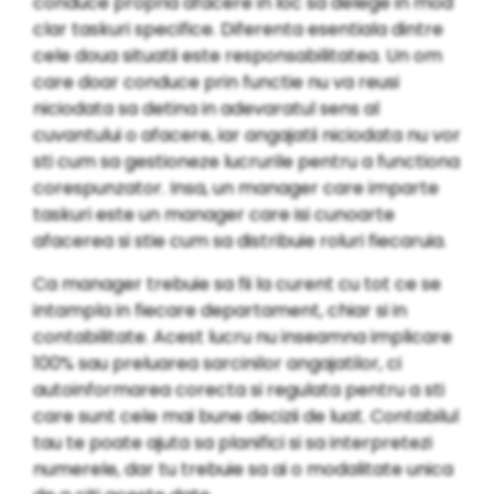
conduce propria afacere in loc sa delege in mod
clar taskuri specifice. Diferenta esentiala dintre
cele doua situatii este responsabilitatea. Un om
care doar conduce prin functie nu va reusi
niciodata sa detina in adevaratul sens al
cuvantului o afacere, iar angajatii niciodata nu vor
sti cum sa gestioneze lucrurile pentru a functiona
corespunzator. Insa, un manager care imparte
taskuri este un manager care isi cunoarte
afacerea si stie cum sa distribuie roluri fiecaruia.
Ca manager trebuie sa fii la curent cu tot ce se
intampla in fiecare departament, chiar si in
contabilitate. Acest lucru nu inseamna implicare
100% sau preluarea sarcinilor angajatilor, ci
autoinformarea corecta si regulata pentru a sti
care sunt cele mai bune decizii de luat. Contabilul
tau te poate ajuta sa planifici si sa interpretezi
numerele, dar tu trebuie sa ai o modalitate unica