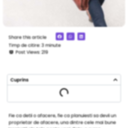
Share this article
Timp de citire:
3
minute
Post Views:
219
Cuprins
Fie ca detii o afacere, fie ca planuiesti sa devii un
proprietar de afacere, una dintre cele mai bune