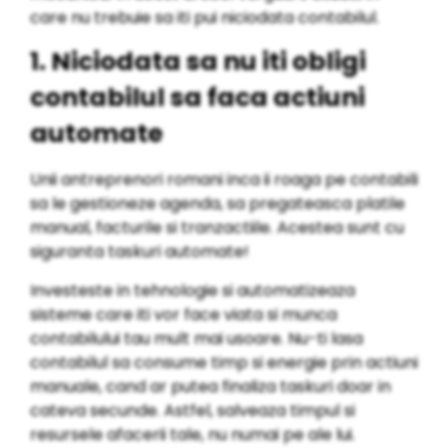
care nu trebuie sa iti pui niciodata contabilul.
1. Niciodata sa nu iti obligi
contabilul sa faca actiuni
automate
Unii antreprenori romani inca ii roaga pe contabili
sa le gestioneze agenda, sa pregateasca platile
manual, facturile si tranzactiile. Acestea sunt cu
siguranta taskuri automate!
Investeste in tehnologie si automatizeaza
sisteme care iti vor face viata si munca
contabilului tau mult mai usoare. Nu-ti lasa
contabilul sa consume timp si energie prin actiuni
manuale, cand ar putea finaliza taskuri doar in
cateva secunde. Astfel, salveaza timpul si
resursele afacerii tale, nu numai pe ale lui.