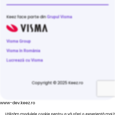
Keez face parte din
Grupul Visma
Visma Group
Visma în România
Lucrează cu Visma
Copyright © 2025 Keez.ro
www-dev.keez.ro