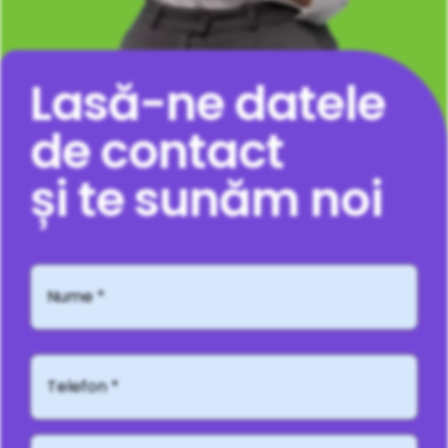
Lasă-ne datele
de contact
și te sunăm noi
Nume
*
Telefon*
Adresă