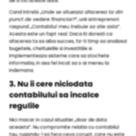
de a citi aceste date.
Cand intrebi ,,
Unde se situeaza afacerea ta din
punct de vedere financiar?
”, unii antreprenori
raspund ,,
Contabilul meu trebuie sa stie asta
”.
Acesta este un fapt real. Daca iti doresti ca
afacerea ta sa aiba succes, fa-ti timp sa analizezi
bugetele, cheltuielile si investitiile si
implementeaza sisteme care sa stochete
informatia, in asa fel incat sa o ai mereu la
indemana.
3. Nu ii cere niciodata
contabilului sa incalce
regulile
Nici macar in cazul situatiei ,,doar de data
aceasta”. Nu compromite relatia cu contabilul
tau, rugandu-l sa faca ceva corupt, care nu este