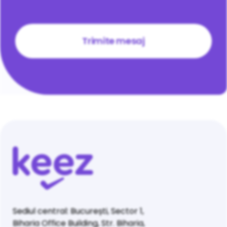
CAPTCHA
Sediul central: București, Sector 1,
Biharia Office Building, Str. Biharia,