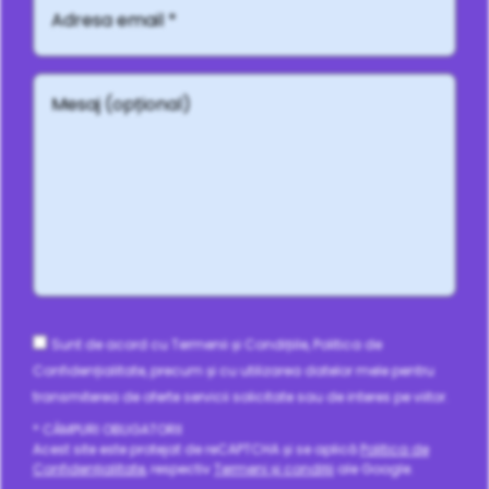
email
*
Mesaj
(opțional)
Consent
Sunt de acord cu Termenii și Condițiile, Politica de
Confidențialitate, precum și cu utilizarea datelor mele pentru
transmiterea de oferte servicii solicitate sau de interes pe viitor.
* CÂMPURI OBLIGATORII
Acest site este protejat de reCAPTCHA și se aplică
Politica de
Confidențialitate
, respectiv
Termeni și condiții
ale Google.