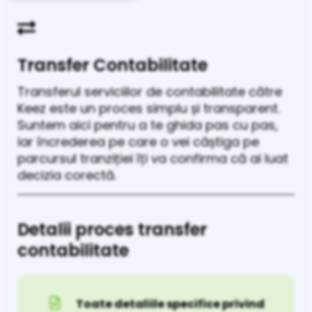
Transfer Contabilitate
Transferul serviciilor de contabilitate către
Keez este un proces simplu și transparent.
Suntem aici pentru a te ghida pas cu pas,
iar încrederea pe care o vei câștiga pe
parcursul tranziției îți va confirma că ai luat
decizia corectă.
Detalii proces transfer
contabilitate
Toate detaliile specifice privind