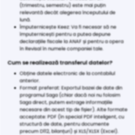
(trimestru, semestru) este mai puțin
relevantă decât alegerea începutului de
lună.
Împuternicește Keez: Va fi necesar să ne
împuternicești pentru a putea depune
declarațiile fiscale la ANAF și pentru a opera
în Revisal în numele companiei tale.
Cum se realizează transferul datelor?
Obține datele electronic de la contabilul
anterior.
Format preferat: Exportul bazei de date din
programul Saga (chiar dacă noi nu folosim
Saga direct, putem extrage informațiile
necesare din acest tip de fișier). Alte formate
acceptate: PDF (în special PDF inteligent, cu
structură de date, pentru documente
precum D112, bilanțuri) și XLS/XLSX (Excel).