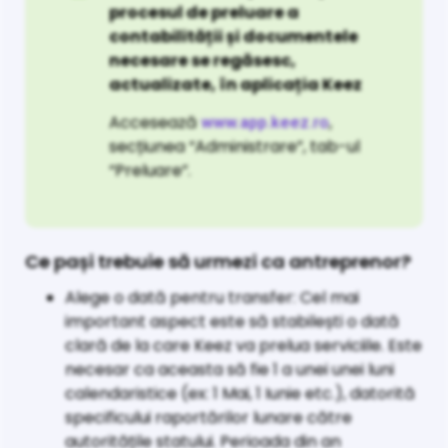
procesul de preluare a
contabilității și documentele
necesare se regăsesc,
actualizate, în aplicația Keez
Accesează
,
www.app.keez.ro
secțiunea “Administrare”, tab-ul
“Preluare”.
Ce pași trebuie să urmezi ca antreprenor?
Alege o dată pentru transfer: Cel mai
important aspect este să stabilești o dată
clară de la care Keez va prelua serviciile. Este
necesar ca aceasta să fie 1 a unei unei luni
calendaristice (ex: 1 Mai, 1 Iunie etc.), datorită
specificului raportărilor lunare către
autoritățile statului. Perioada din an