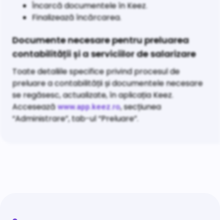
Încarcă documentele în Keez.
Finalizează încărcarea.
Documente necesare pentru preluarea
contabilității și a serviciilor de salarizare
Toate detaliile specifice privind procesul de
preluare a contabilității și documentele necesare
se regăsesc, actualizate, în aplicația Keez.
Accesează
, secțiunea
www.app.keez.ro
“Administrare”, tab-ul “Preluare”.