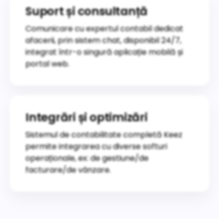
Suport și consultanță
Comunicare cu expertul contabil dedicat
afacerii, prin sistem chat, disponibil 24/7,
integrat într-o singură aplicație mobilă și
portal web.
Integrări și optimizări
Sistemul de contabilitate completă Keez
permite integrarea cu diverse softuri
operaționale, ex: de gestiune/de
facturare/de vânzare.