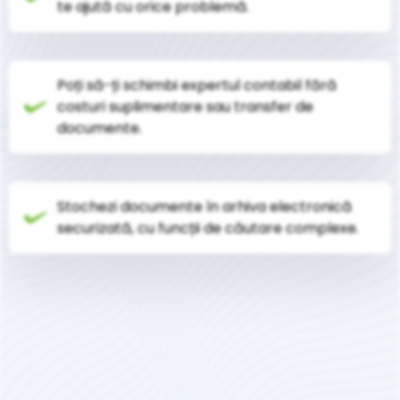
te ajută cu orice problemă.
Poți să-ți schimbi expertul contabil fără
costuri suplimentare sau transfer de
documente.
Stochezi documente în arhiva electronică
securizată, cu funcții de căutare complexe.