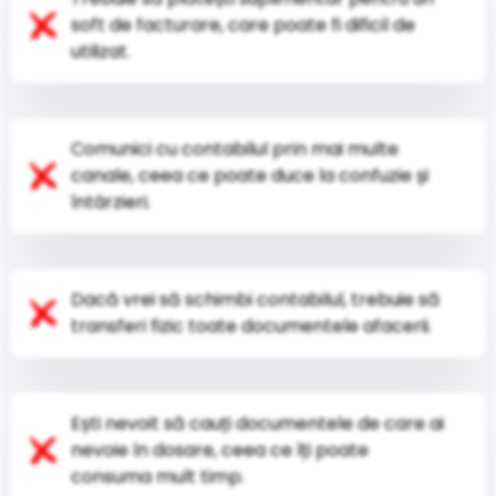
soft de facturare, care poate fi dificil de
utilizat.
Comunici cu contabilul prin mai multe
canale, ceea ce poate duce la confuzie și
întârzieri.
Dacă vrei să schimbi contabilul, trebuie să
transferi fizic toate documentele afacerii.
Ești nevoit să cauți documentele de care ai
nevoie în dosare, ceea ce îți poate
consuma mult timp.