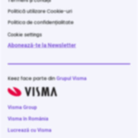
Termeni și condiții
Politică utilizare Cookie-uri
Politica de confidențialitate
Cookie settings
Abonează-te la Newsletter
Keez face parte din
Grupul Visma
Visma Group
Visma în România
Lucrează cu Visma