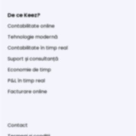
De ce Keez?
Contabilitate online
Tehnologie modernă
Contabilitate în timp real
Suport și consultanță
Economie de timp
P&L în timp real
Facturare online
Contact