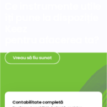
Ce instrumente utile
îți pune la dispoziție
Keez
pentru
afacerea ta?
Vreau să fiu sunat
Contabilitate completă