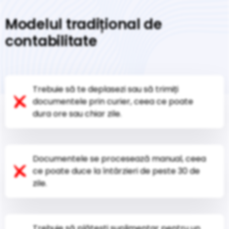
Modelul tradițional de
contabilitate
Trebuie să te deplasezi sau să trimiți
documentele prin curier, ceea ce poate
dura ore sau chiar zile.
Documentele se procesează manual, ceea
ce poate duce la întârzieri de peste 30 de
zile.
Trebuie să plătești suplimentar pentru un