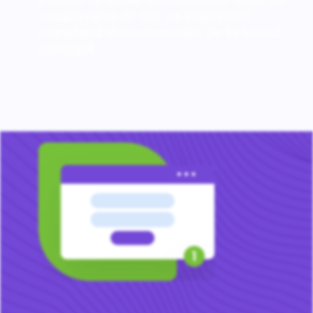
ocupă apoi de tot ce înseamnă
transferul documentelor de la fostul
contabil.