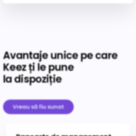
Avantaje unice pe care
Keez ți le pune
la dispoziție
Vreau să fiu sunat