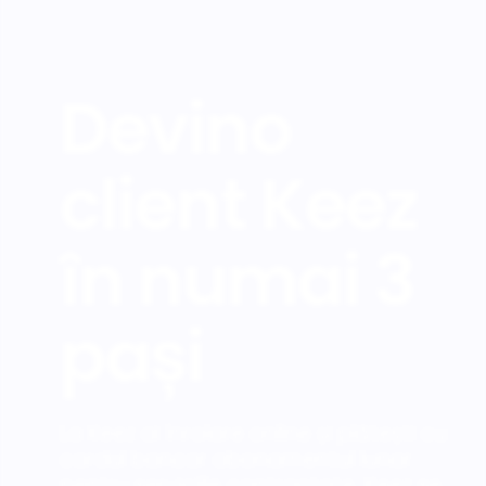
Devino
client Keez
în numai 3
pași
La Keez ai înrolare online și plătești cu
cardul bancar abonamentul lunar
pentru serviciile contractate. Keez se