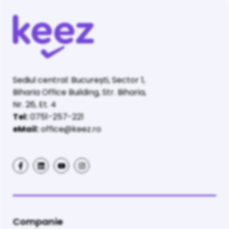
Sediul central: București, Sector 1,
Biharia Office Building, Str. Biharia,
Nr. 26, Et. 4
Tel:
0751-257-221
eMail:
office@keez.ro
Companie