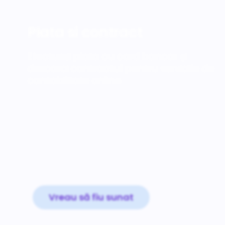
Plata si contract
Efectuezi plata cu card bancar și
descarci contractul pentru serviciile de
contabilitate online.
Vreau să fiu sunat