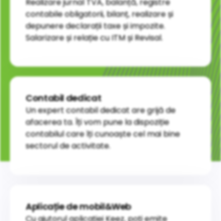
Realizare jurnal TVA, balanță, registre
contabile obligatorii, bilanț, realizare și
depunere declarații taxe și impozite.
Salarizare și relație cu ITM și Revisal.
Contabil dedicat
Un expert contabil dedicat are grijă de
afacerea ta. Îți vom pune la dispoziție
contabilul care îți cunoaște cel mai bine
sectorul de activitate.
Aplicație de mobil&Web
Cu ajutorul aplicației Keez, poți emite