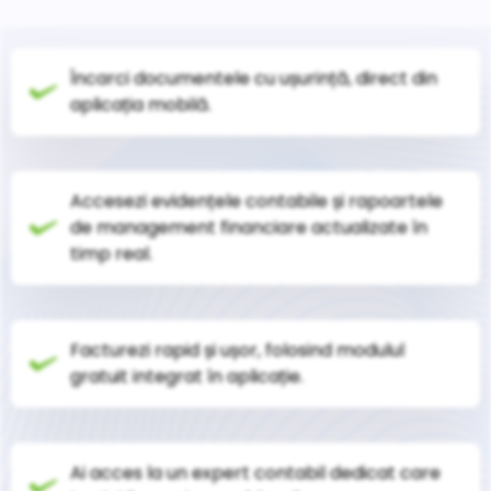
Încarci documentele cu ușurință, direct din
aplicația mobilă.
Accesezi evidențele contabile și rapoartele
de management financiare actualizate în
timp real.
Facturezi rapid și ușor, folosind modulul
gratuit integrat în aplicație.
Ai acces la un expert contabil dedicat care