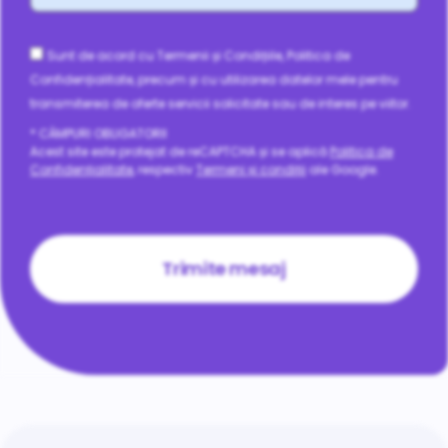
Consent
Sunt de acord cu Termenii și Condițiile, Politica de
Confidențialitate, precum și cu utilizarea datelor mele pentru
transmiterea de oferte servicii solicitate sau de interes pe viitor.
* CÂMPURI OBLIGATORII
Acest site este protejat de reCAPTCHA și se aplică
Politica de
Confidențialitate
, respectiv
Termeni și condiții
ale Google.
CAPTCHA