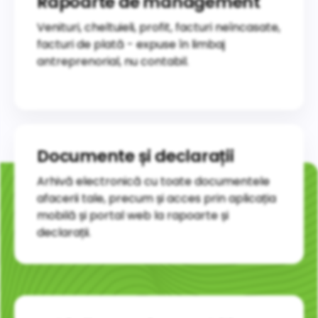
Rapoarte de management
Venituri, cheltuieli, profit, facturi neîncasate,
facturi de plată - expuse în limbaj
antreprenorial, nu contabil.
Documente și declarații
Arhivă electronică cu toate documentele
afacerii tale, precum și acces prin aplicația
mobilă și portal web la rapoarte și
declarații.