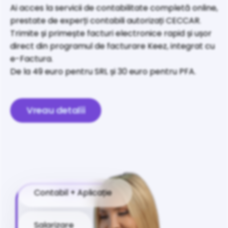
Ai acces la servicii de contabilitate completă online,
prestate de experți contabili autorizați CECCAR.
Trimite și primește facturi electronice rapid și ușor
direct din programul de facturare Keez, integrat cu
e-Factura.
De la 49 euro pentru SRL și 30 euro pentru PFA.
Vreau detalii
Contabil + Aplicație
Salarizare