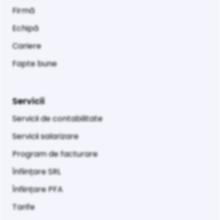
Firmă
Echipă
Cariere
Fapte bune
Servicii
Servicii de contabilitate
Servicii salarizare
Program de facturare
Înființare SRL
Înființare PFA
Tarife