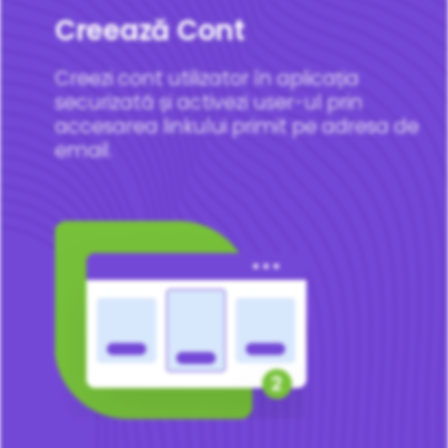
Creează Cont
Creezi cont utilizator în aplicația
securizată și activezi user-ul prin
accesarea linkului primit pe adresa de
email.