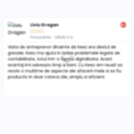
Liviu Dragan





Presedinte - DRUID S.A.
Viata de antreprenor dinainte de Keez era destul de
greoaie. Keez ma ajuta in toate problemele legate de
contabilitate, totul intr-o forma digitalizata. Acest
avantaj imi salveaza timp si bani. Cu Keez am reusit sa
rezolv o multime de aspecte ale afacerii mele si sa fiu
productiv in doar cateva zile, simplu si eficient.