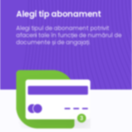
Alegi tip abonament
Alegi tipul de abonament potrivit
afacerii tale în funcție de numărul de
documente și de angajați.