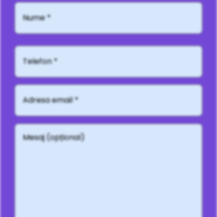
Nume
*
Telefon*
Adresă
email
*
Mesaj
(opțional)