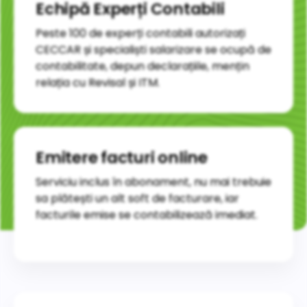
Echipă Experți Contabili
Peste 100 de experți contabili autorizați
CECCAR și specialiști salarizare se ocupă de
contabilitate, depun declarațiile, mențin
relația cu Revisal și ITM.
Emitere facturi online
Serviciu inclus în abonament, nu mai trebuie
sa plătești un alt soft de facturare, iar
facturile emise se contabilizează imediat.