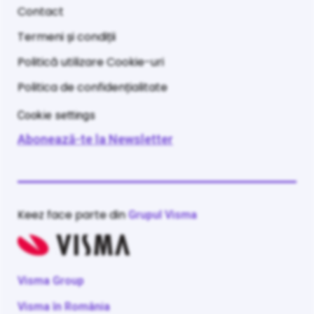
Contact
Termeni și condiții
Politică utilizare Cookie-uri
Politica de confidențialitate
Cookie settings
Abonează-te la Newsletter
Keez face parte din
Grupul Visma
Visma Group
Visma în România