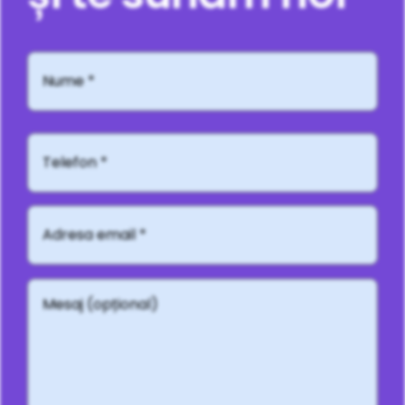
Nume
*
Telefon*
Adresă
email
*
Mesaj
(opțional)