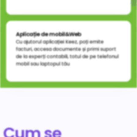
Aplicație de mobil&Web
Cu ajutorul aplicației Keez, poți emite
facturi, accesa documente și primi suport
de la experți contabili, totul de pe telefonul
mobil sau laptopul tău
Cum se