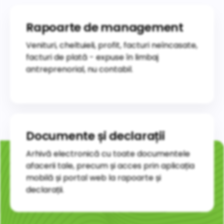
Rapoarte de management
Venituri, cheltuieli, profit, facturi neîncasate,
facturi de plată - expuse în limbaj
antreprenorial, nu contabil.
Documente și declarații
Arhivă electronică cu toate documentele
afacerii tale, precum și acces prin aplicația
mobilă și portal web la rapoarte și
declarații.