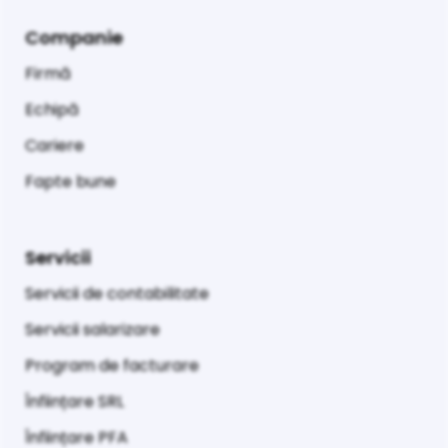
Companie
Firmă
Echipă
Cariere
Fapte bune
Servicii
Servicii de contabilitate
Servicii salarizare
Program de facturare
Înființare SRL
Înființare PFA