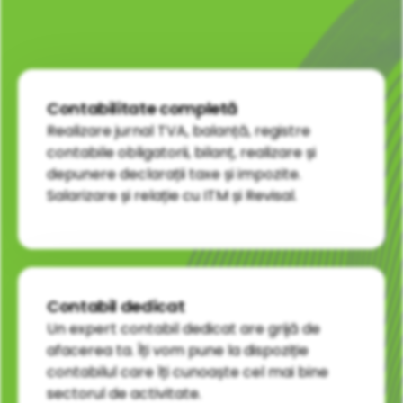
Contabilitate completă
Realizare jurnal TVA, balanță, registre
contabile obligatorii, bilanț, realizare și
depunere declarații taxe și impozite.
Salarizare și relație cu ITM și Revisal.
Contabil dedicat
Un expert contabil dedicat are grijă de
afacerea ta. Îți vom pune la dispoziție
contabilul care îți cunoaște cel mai bine
sectorul de activitate.