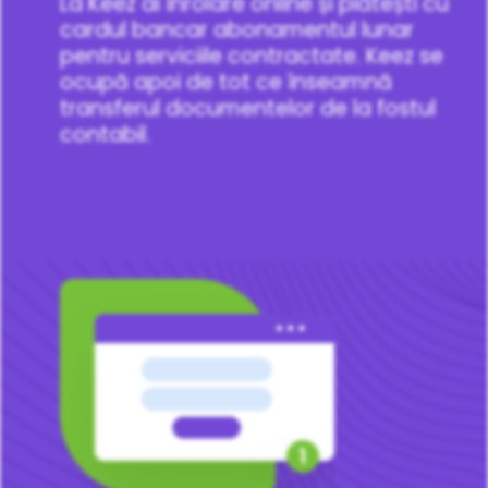
La Keez ai înrolare online și plătești cu
cardul bancar abonamentul lunar
pentru serviciile contractate. Keez se
ocupă apoi de tot ce înseamnă
transferul documentelor de la fostul
contabil.