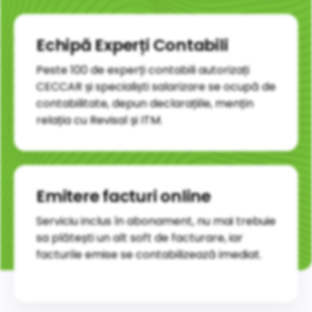
Echipă Experți Contabili
Peste 100 de experți contabili autorizați
CECCAR și specialiști salarizare se ocupă de
contabilitate, depun declarațiile, mențin
relația cu Revisal și ITM.
Emitere facturi online
Serviciu inclus în abonament, nu mai trebuie
sa plătești un alt soft de facturare, iar
facturile emise se contabilizează imediat.