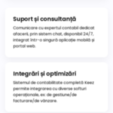
Suport și consultanță
Comunicare cu expertul contabil dedicat
afacerii, prin sistem chat, disponibil 24/7,
integrat într-o singură aplicație mobilă și
portal web.
Integrări și optimizări
Sistemul de contabilitate completă Keez
permite integrarea cu diverse softuri
operaționale, ex: de gestiune/de
facturare/de vânzare.