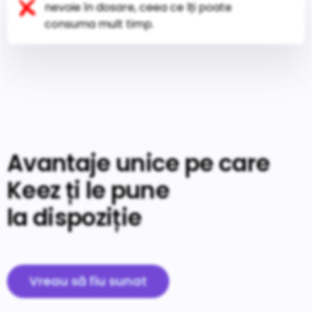
nevoie în dosare, ceea ce îți poate
consuma mult timp.
Avantaje unice pe care
Keez ți le pune
la dispoziție
Vreau să fiu sunat