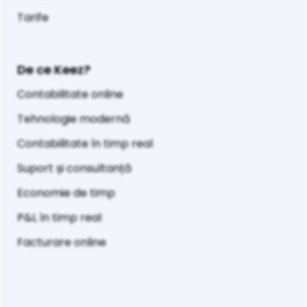
Tarife
De ce Keez?
Contabilitate online
Tehnologie modernă
Contabilitate în timp real
Suport și consultanță
Economie de timp
P&L în timp real
Facturare online