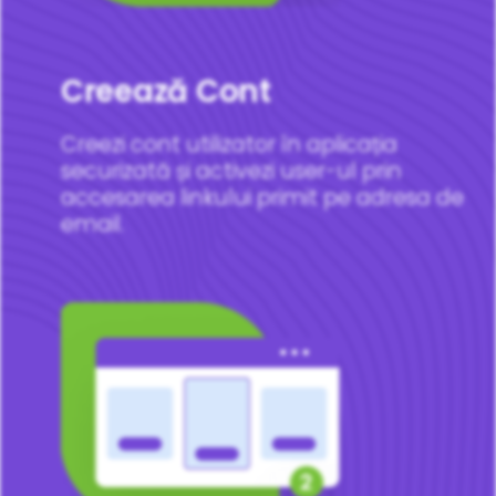
Creează Cont
Creezi cont utilizator în aplicația
securizată și activezi user-ul prin
accesarea linkului primit pe adresa de
email.