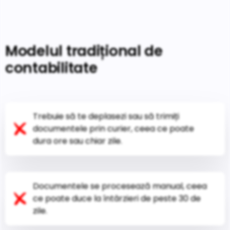
Modelul tradițional de
contabilitate
Trebuie să te deplasezi sau să trimiți
documentele prin curier, ceea ce poate
dura ore sau chiar zile.
Documentele se procesează manual, ceea
ce poate duce la întârzieri de peste 30 de
zile.