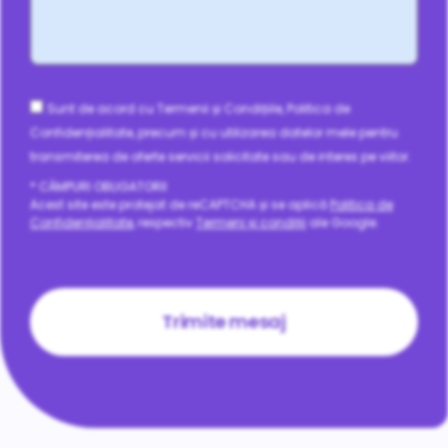
Consent
Sunt de acord cu Termenii și Condițiile, Politica de
Confidențialitate, precum și cu utilizarea datelor mele pentru
transmiterea de oferte servicii solicitate sau de interes pe viitor.
* CÂMPURI OBLIGATORII
Acest site este protejat de reCAPTCHA și se aplică
Politica de
Confidențialitate
, respectiv
Termeni și condiții
ale Google.
CAPTCHA