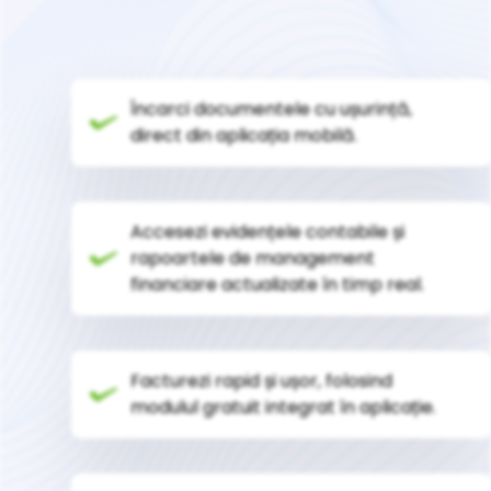
Încarci documentele cu ușurință,
direct din aplicația mobilă.
Accesezi evidențele contabile și
rapoartele de management
financiare actualizate în timp real.
Facturezi rapid și ușor, folosind
modulul gratuit integrat în aplicație.