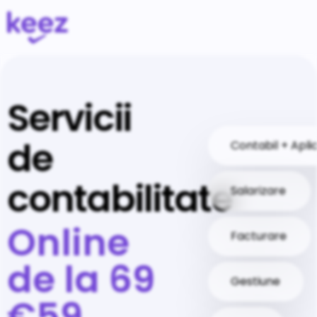
Servicii
de
Contabil + Apli
contabilitate
Salarizare
Online
Facturare
de la
69
Gestiune
€59