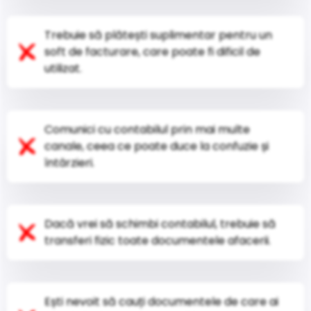
Trebuie să plătești suplimentar pentru un
soft de facturare, care poate fi dificil de
utilizat.
Comunici cu contabilul prin mai multe
canale, ceea ce poate duce la confuzie și
întârzieri.
Dacă vrei să schimbi contabilul, trebuie să
transferi fizic toate documentele afacerii.
Ești nevoit să cauți documentele de care ai