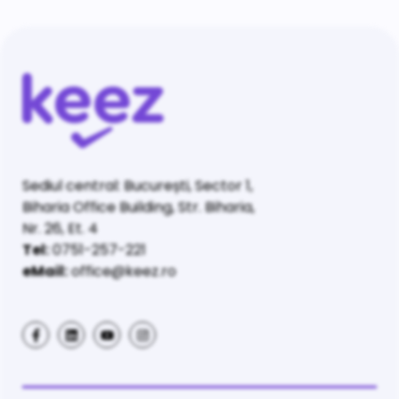
Sediul central: București, Sector 1,
Biharia Office Building, Str. Biharia,
Nr. 26, Et. 4
Tel:
0751-257-221
eMail:
office@keez.ro