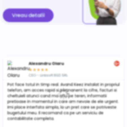
Vreau detalii
Alexandru Olaru
★
★
★
★
★
CEO - Linksoft BSD SRL
Pot face totul in timp real. Avand Keez instalat in propriul
telefon, am acces rapid si permanent la cifre, facturi si
cheltuieli atunci cand ma aflu pe teren, informatii
pretioase in momentul in care am nevoie de ele urgent.
Imi place interfata simpla, la un pret care se potriveste
bugetului meu. Il recomand ca pe un serviciu de
contabilitate completa.