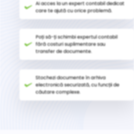
Ai acces la un expert contabil dedicat
care te ajută cu orice problemă.
Poți să-ți schimbi expertul contabil
fără costuri suplimentare sau
transfer de documente.
Stochezi documente în arhiva
electronică securizată, cu funcții de
căutare complexe.