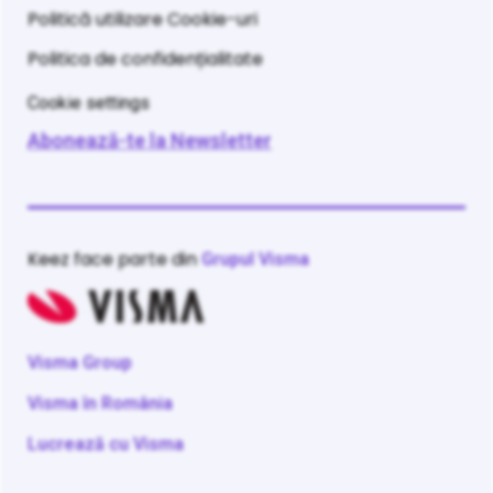
Politică utilizare Cookie-uri
Politica de confidențialitate
Cookie settings
Abonează-te la Newsletter
Keez face parte din
Grupul Visma
Visma Group
Visma în România
Lucrează cu Visma