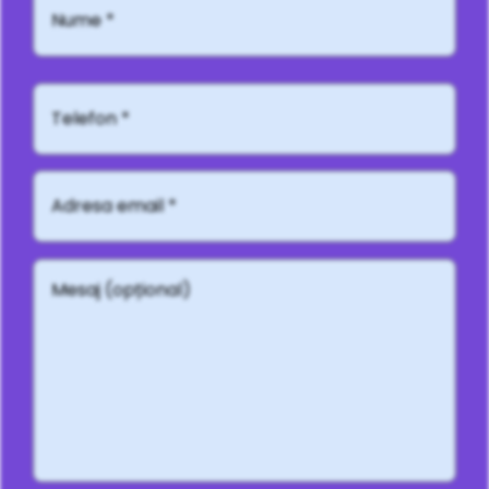
*
Telefon*
Adresă
email
*
Mesaj
(opțional)