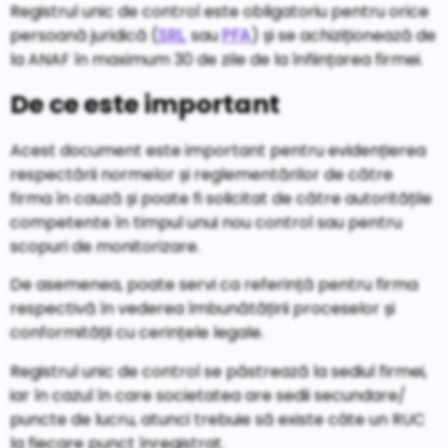
Registrul unic de control este obligatoriu pentru orice
persoană juridică (
sau
) și se achiziționează de
SRL
PFA
la ANAF în maximum 30 de zile de la înființarea firmei.
De ce este important
Acest document este important pentru evidențierea
respectării normelor și reglementărilor de către
firma în cauză și poate fi solicitat de către autoritățile
competente în timpul unui nou control sau pentru
scopuri de monitorizare.
De asemenea, poate servi ca referință pentru firma
respectivă în vederea îmbunătățirii proceselor și
conformității cu cerințele legale.
Registrul unic de control se păstrează la sediul firmei,
iar în cazul în care societatea are sedii secundare/
puncte de lucru, atunci trebuie să existe câte un RUC
la fiecare punct înregistrat.