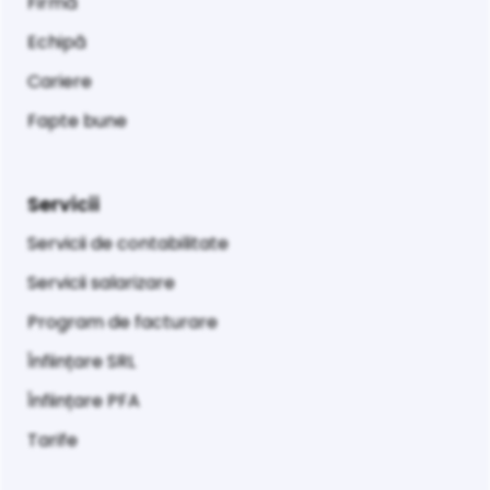
Firmă
Echipă
Cariere
Fapte bune
Servicii
Servicii de contabilitate
Servicii salarizare
Program de facturare
Înființare SRL
Înființare PFA
Tarife