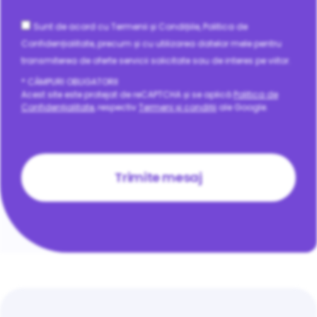
Consent
Sunt de acord cu Termenii și Condițiile, Politica de
Confidențialitate, precum și cu utilizarea datelor mele pentru
transmiterea de oferte servicii solicitate sau de interes pe viitor.
* CÂMPURI OBLIGATORII
Acest site este protejat de reCAPTCHA și se aplică
Politica de
Confidențialitate
, respectiv
Termeni și condiții
ale Google.
CAPTCHA