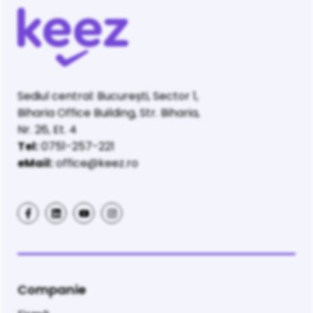
Sediul central: București, Sector 1,
Biharia Office Building, Str. Biharia,
Nr. 26, Et. 4
Tel:
0751-257-221
eMail:
office@keez.ro
Companie