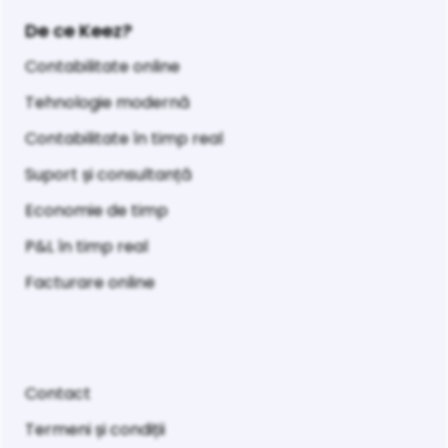
De ce Keez?
Contabilitate online
Tehnologie modernă
Contabilitate în timp real
Suport și consultanță
Economie de timp
P&L în timp real
Facturare online
Contact
Termeni și condiții