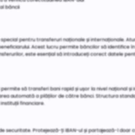
al băncii
 special pentru transferuri naționale și internaționale. Atu
beneficiarului. Acest lucru permite băncilor să identifice î
sferurilor, este esențial să introduceți corect datele pentr
 permite să transferi bani rapid și ușor la nivel național și 
sarea automată a plăților de către bănci. Structura standa
stituții financiare.
 de securitate. Protejează-ți IBAN-ul și partajează-l doa