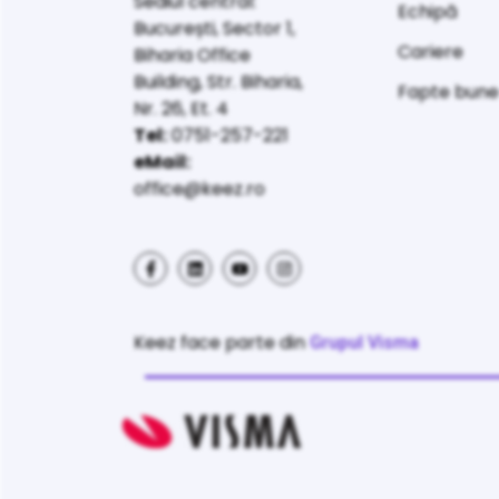
Sediul central:
Echipă
București, Sector 1,
Cariere
Biharia Office
Building, Str. Biharia,
Fapte bun
Nr. 26, Et. 4
Tel:
0751-257-221
eMail:
office@keez.ro
Keez face parte din
Grupul Visma