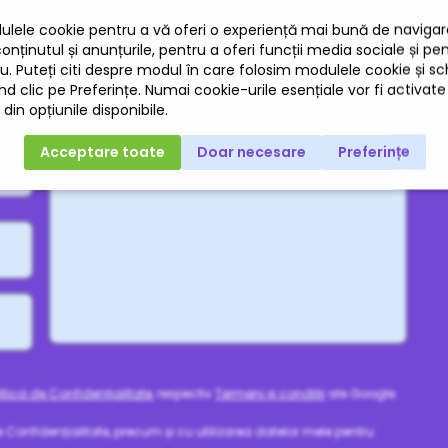
le de contact
oi
Mesaj
(opțional)
litica de Confidențialitate
, respectiv
Termeni și condiții
ale Google.
e Confidențialitate, precum și cu utilizarea datelor mele pentru