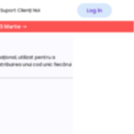
Log in
Suport Clienți Noi
25 Martie ->
ional, utilizat pentru a
 atribuirea unui cod unic fiecărui