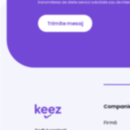
transmiterea de oferte servicii solicitate sau de intere
Compani
Firmă