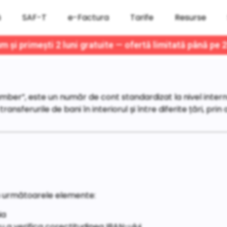
ă
SAF-T
e-Factura
Tarife
Resurse
 și primești 2 luni gratuite — ofertă limitată până pe 
er”, este un număr de cont standardizat la nivel internaț
ansferurile de bani în interiorul și între diferite țări, prin
n următoarele elemente:
ia
u a verifica corectitudinea IBAN-ului