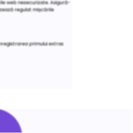
rile web nesecurizate. Asigură-
izează regulat mișcările
nregistrarea primului extras