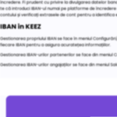
încredere. Fi prudent cu privire la divulgarea datelor ban
te că introduci IBAN-ul numai pe platforme de încredere ș
contului și verificați extrasele de cont pentru a identifica
IBAN in KEEZ
Gestionarea propriului IBAN se face în meniul Configurări
fiecare IBAN pentru a asigura acuratețea informațiilor.
Gestionarea IBAN-urilor partenerilor se face din meniul 
Gestionarea IBAN-urilor angajaților se face din meniul Sala