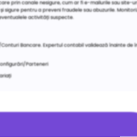
care prin canale nesigure, cum ar fi e-mailurile sau site-u
i sigure pentru a preveni fraudele sau abuzurile. Monitor
 eventualele activități suspecte.
/Conturi Bancare. Expertul contabil validează înainte de î
Configurări/Parteneri
riați