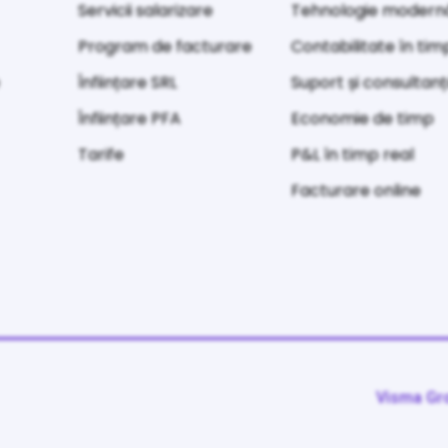
Servicii salarizare
Tehnologie modern
Program de facturare
Contabilitate în tim
e
Înființare SRL
Suport și consultan
Înființare PFA
Economie de timp
Tarife
P&L în timp real
Facturare online
Visma Gr