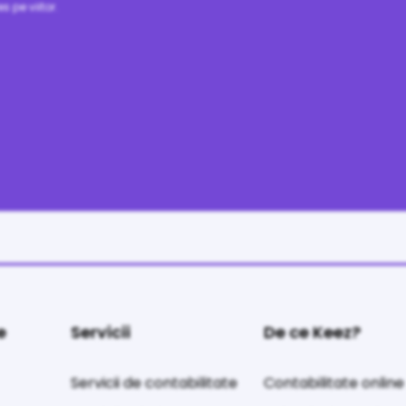
s pe viitor.
e
Servicii
De ce Keez?
Servicii de contabilitate
Contabilitate online