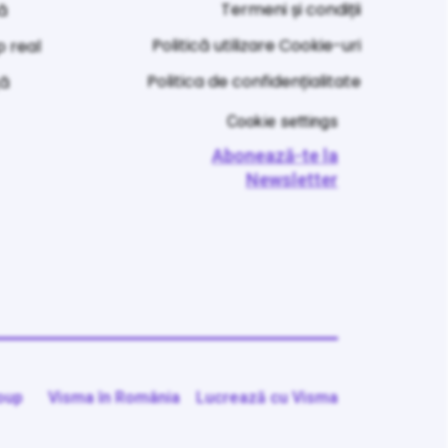
Termeni și condiții
ă
Politică utilizare Cookie-uri
p real
Politica de confidențialitate
ță
Cookie settings
Abonează-te la
Newsletter
oup
Visma în România
Lucrează cu Visma