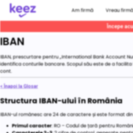
Am firmă
Vreau firm
Începe acum
IBAN
IBAN, prescurtare pentru „International Bank Account Numb
identifica conturile bancare. Scopul său este de a facilita tr
cont.
< Înapoi la Glosar
Structura IBAN-ului în România
IBAN-ul românesc are 24 de caractere și este format di
Primul caracter
: RO – Codul de țară pentru Român
Caracterele 2-3
: 2 cifre de control, generate pentr