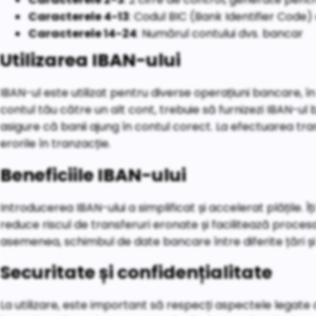
Caracterele 4-13
: Codul BIC (Bank Identifier Code) 
Caracterele 14-24
: Numărul contului dvs. bancar
Utilizarea IBAN-ului
IBAN-ul este utilizat pentru diverse operațiuni bancare, în
contul tău către un alt cont, trebuie să furnizezi IBAN-ul 
asigure că banii ajung în contul corect. La efectuarea tran
erorile în tranzacție.
Beneficiile IBAN-ului
Introducerea IBAN-ului a simplificat și accelerat plățile. Îți
reduce riscul de transferuri eronate și facilitează proce
asemenea, schimbul de date bancare între diferite țări și in
Securitate și confidențialitate
La utilizare, este important să respecți aspectele legate