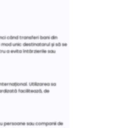
nci când transferi bani din
n mod unic destinatarul și să se
u a evita întârzierile sau
internațional. Utilizarea sa
rdizată facilitează, de
r cu persoane sau companii de