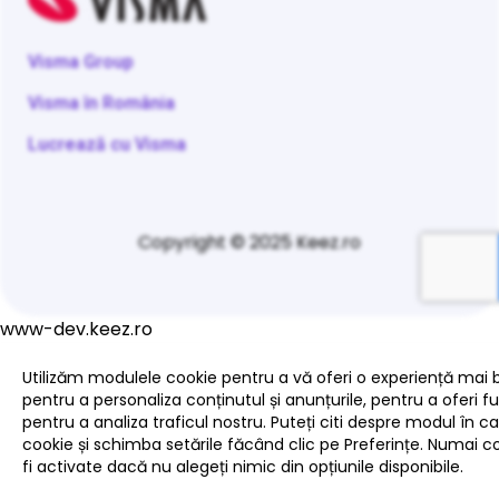
Visma Group
Visma în România
Lucrează cu Visma
Copyright © 2025 Keez.ro
www-dev.keez.ro