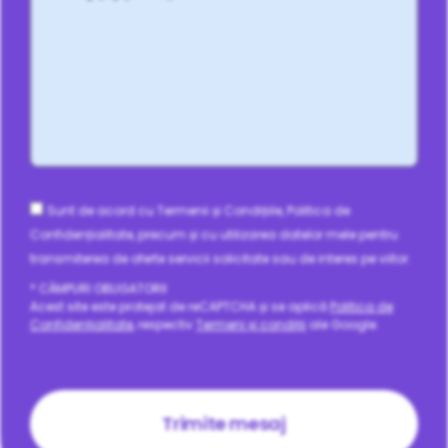
Consent
Sunt de acord cu Termenii și Condițiile, Politica de
Confidențialitate, precum și cu utilizarea datelor mele pentru
transmiterea de oferte servicii solicitate sau de interes pe viitor.
* CÂMPURI OBLIGATORII
Acest site este protejat de reCAPTCHA și se aplică
Politica de
Confidențialitate
, respectiv
Termeni și condiții
ale Google.
CAPTCHA