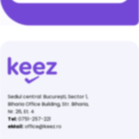
Sediul central: București, Sector 1,
Biharia Office Building, Str. Biharia,
Nr. 26, Et. 4
Tel:
0751-257-221
eMail:
office@keez.ro