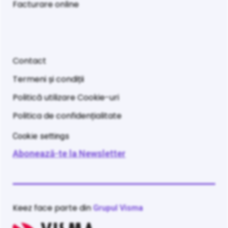
Facturare online
Contact
Termeni și condiții
Politică utilizare Cookie-uri
Politica de confidențialitate
Cookie settings
Abonează-te la Newsletter
Keez face parte din
Grupul Visma