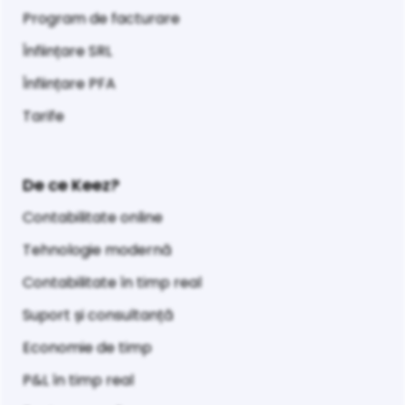
Program de facturare
Înființare SRL
Înființare PFA
Tarife
De ce Keez?
Contabilitate online
Tehnologie modernă
Contabilitate în timp real
Suport și consultanță
Economie de timp
P&L în timp real