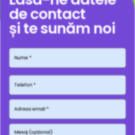
de contact
și te sunăm noi
Nume
*
Telefon*
Adresă
email
*
Mesaj
(opțional)