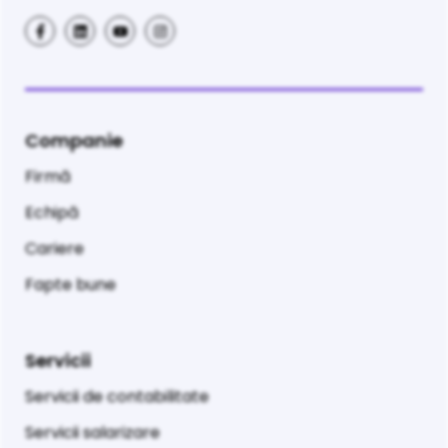
Companie
Firmă
Echipă
Cariere
Fapte bune
Servicii
Servicii de contabilitate
Servicii salarizare