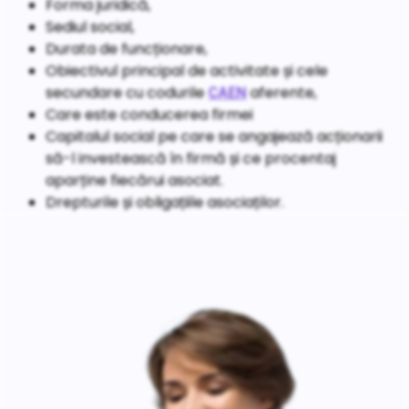
Forma juridică,
Sediul social,
Durata de funcționare,
Obiectivul principal de activitate și cele
secundare cu codurile
aferente,
CAEN
Care este conducerea firmei
Capitalul social pe care se angajează acționarii
să-l investească în firmă și ce procentaj
aparține fiecărui asociat.
Drepturile și obligațiile asociaților.